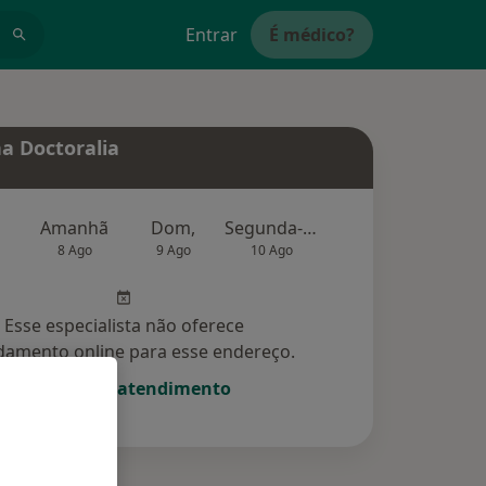
Entrar
É médico?
a Doctoralia
Amanhã
Dom,
Segunda-feira
Ter,
Qu
8 Ago
9 Ago
10 Ago
11 Ago
12 Ag
Esse especialista não oferece
amento online para esse endereço.
Solicite um atendimento