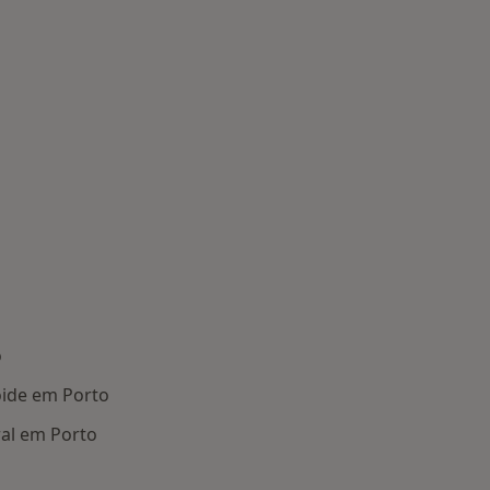
o
óide em Porto
al em Porto