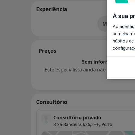
Experiência
A sua p
Mostrar mais
so
Ao aceitar,
semelhante
hábitos de
configuraç
Preços
Sem informação sobre 
Este especialista ainda não adicionou
Consultório
Consultório privado
R Sá Bandeira 636,2º-E,
Porto