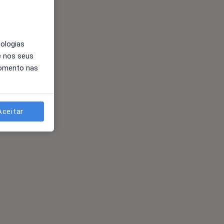
nologias
e nos seus
momento nas
Aceitar