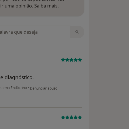
Saber mais sobre pareceres
ir uma opinião.
Saiba mais.
m opiniões
e diagnóstico.
na opinião do utilizador Conta eliminada
stema Endócrino
•
Denunciar abuso