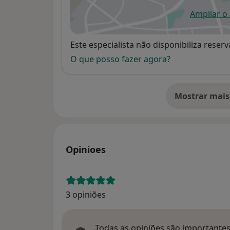
Ampliar o
ab
Disponibilidade
Este especialista não disponibiliza rese
O que posso fazer agora?
Mostrar mais
so
Opinioes
3 opiniões
Todas as opiniões são importantes,