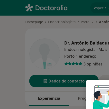
especiali
Homepage
Endocrinologista
Porto
Antón
Mudar de 
Dr.
António Baldaque
s
Endocrinologista
·
Mais
Porto
1 endereço
3 opiniões
Dados do contacto
Experiência
Preços