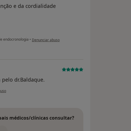
nção e da cordialidade
na opinião do utilizador anônimo
de endocronologia
•
Denunciar abuso
 pelo dr.Baldaque.
 utilizador usuário
buso
uais médicos/clínicas consultar?