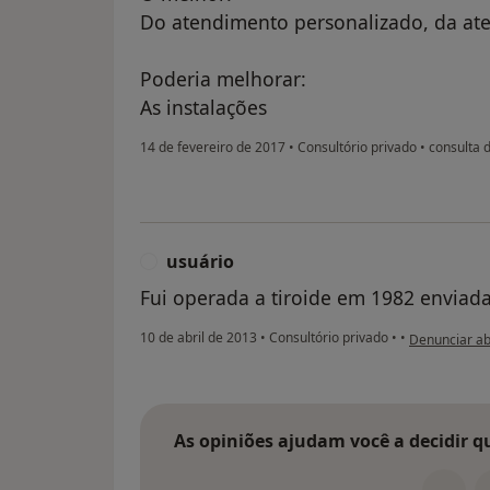
Do atendimento personalizado, da ate
Poderia melhorar:
As instalações
14 de fevereiro de 2017
•
Consultório privado
•
consulta 
usuário
U
Fui operada a tiroide em 1982 enviada
na opinião do
10 de abril de 2013
•
Consultório privado
•
•
Denunciar a
As opiniões ajudam você a decidir q