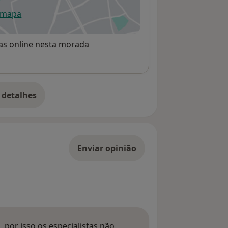
 mapa
re num novo separador
rvas online nesta morada
 detalhes
bre o endereço
Enviar opinião
 por isso os especialistas não