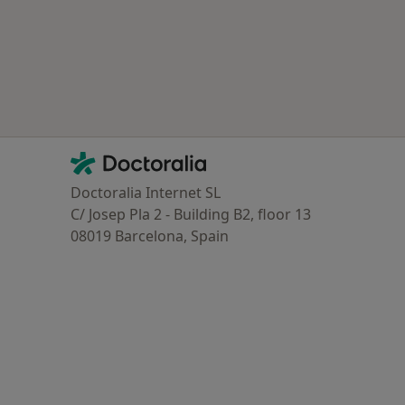
oenças mais tratadas
Contacto
Doctoralia - Homepage
Doctoralia Internet SL
C/ Josep Pla 2 - Building B2, floor 13
08019 Barcelona, Spain