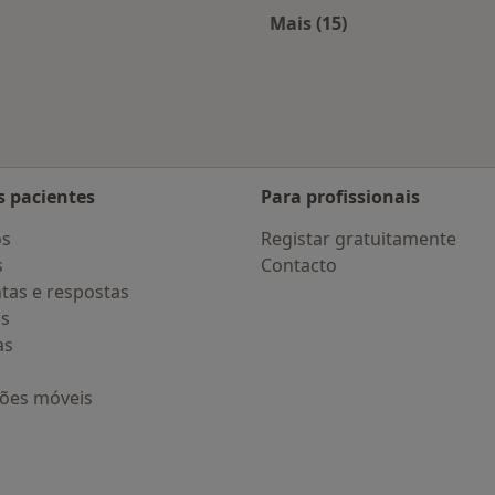
Mais (15)
 Porto
Mais na categoria: D
s pacientes
Para profissionais
os
Registar gratuitamente
s
Contacto
tas e respostas
os
as
ções móveis