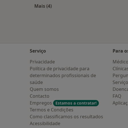
Mais (4)
Mais na categoria: Cidades próximas
Serviço
Para o
Privacidade
Médic
Política de privacidade para
Clínica
determinados profissionais de
Pergun
saúde
Serviç
Quem somos
Doenc
Contacto
FAQ
Empregos
Aplica
Estamos a contratar!
Termos e Condições
Como classificamos os resultados
Acessibilidade