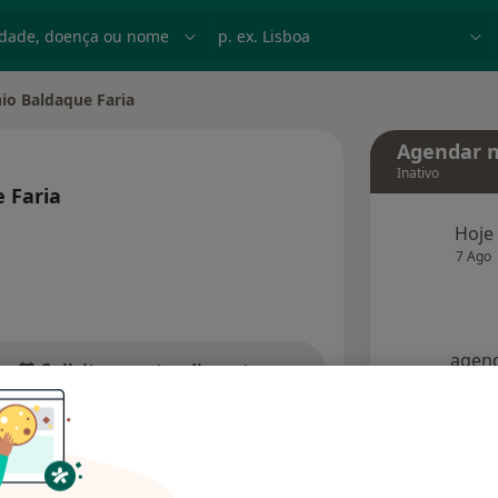
dade, doença ou nome
p. ex. Lisboa
io Baldaque Faria
cidade
Agendar n
Inativo
 Faria
obre as especializações
Hoje
7 Ago
agend
Solicite um atendimento
Consultórios
Opiniões (3)