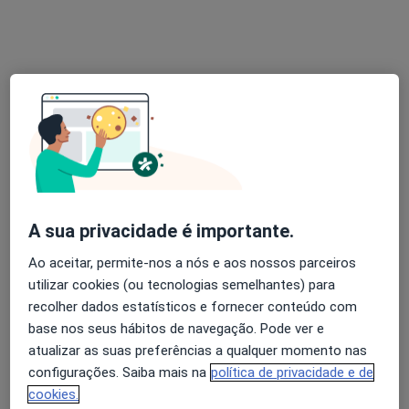
Morada 1
Morada 2
Morada 3
Rua de Júlio Dinis nº 826, 5º e 6º andar, Porto
•
Mapa
Portoclínica
Primeira consulta Endocrinologia
100 €
Esse especialista não oferece agendamento online para esse endereço.
Solicite um atendimento
A sua privacidade é importante.
Ao aceitar, permite-nos a nós e aos nossos parceiros
utilizar cookies (ou tecnologias semelhantes) para
recolher dados estatísticos e fornecer conteúdo com
base nos seus hábitos de navegação. Pode ver e
atualizar as suas preferências a qualquer momento nas
configurações. Saiba mais na
política de privacidade e de
Com Alma - Clínica Social
cookies.