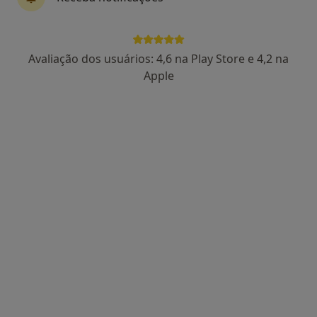
Rua Sá Bandeira 706, 2º-D, Porto
•
Mapa
Consultório João Sérgio Neves
Consulta online
Serviço gratuito
Avaliação dos usuários: 4,6 na Play Store e 4,2 na
Esse especialista não oferece agendamento online para esse endereço.
Apple
Solicite um atendimento
Dra. Rita Bettencourt Silva
Endocrinologista
2 opiniões