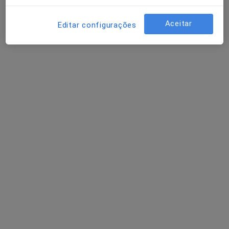
Endocrinologista, Psicólogo, Psiquiatra
Aceitar
Rua da Cruz de Pau, 153, sala 8, Matosinhos
•
Mapa
Editar configurações
Com Alma - Clínica Social
Nenhum profissional neste centro médico tem consultas disponíveis
Mostrar perfil
Dr. Antonio Ferreira da Silva
Endocrinologista, Nutricionista
2 opiniões