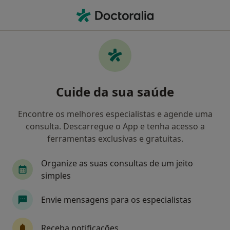
Men
Endocrinologista • Restinga, Porto, Porto
Filters
Mapa
Endocrinologista, Restinga, Porto
Cuide da sua saúde
Como classificamos os resultados
Encontre os melhores especialistas e agende uma
consulta. Descarregue o App e tenha acesso a
ferramentas exclusivas e gratuitas.
Organize as suas consultas de um jeito
simples
Envie mensagens para os especialistas
João Sérgio Neves
Endocrinologista
Receba notificações