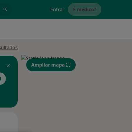
Entrar
É médico?
sultados
Ampliar mapa
l
Qui,
Sex,
Sáb,
13 Ago
14 Ago
15 Ago