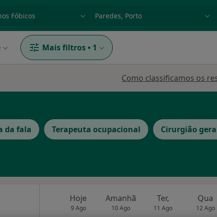
dade, doença ou nome
p. ex. Lisboa
e
Mais filtros
•
1
Como classificamos os re
 da fala
Terapeuta ocupacional
Cirurgião gera
Hoje
Amanhã
Ter,
Qua
9 Ago
10 Ago
11 Ago
12 Ago