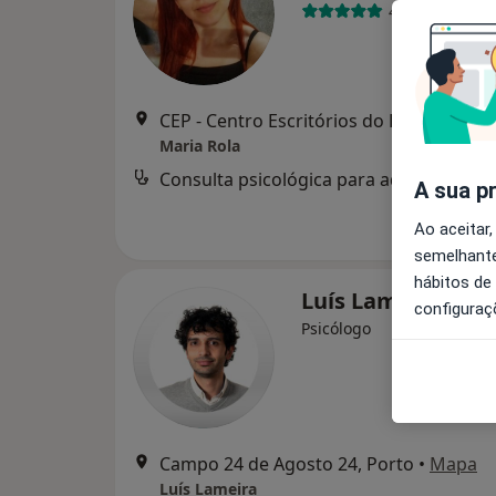
49 opiniões
CEP - Centro Escritórios do Porto - Rua d
Maria Rola
Consulta psicológica para adultos
A sua p
Ao aceitar,
semelhante
hábitos de
Luís Lameira
configuraç
Psicólogo
Campo 24 de Agosto 24, Porto
•
Mapa
Luís Lameira