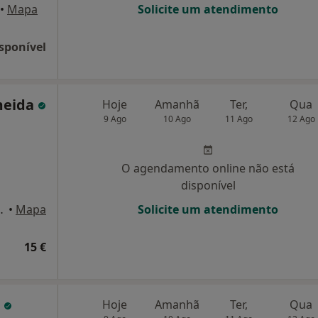
•
Mapa
Solicite um atendimento
sponível
meida
Hoje
Amanhã
Ter,
Qua
9 Ago
10 Ago
11 Ago
12 Ago
O agendamento online não está
disponível
es 180, Ermesinde
•
Mapa
Solicite um atendimento
15 €
o
Hoje
Amanhã
Ter,
Qua