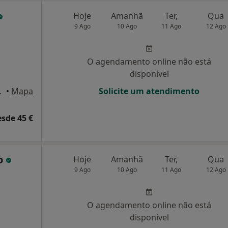
Hoje
Amanhã
Ter,
Qua
9 Ago
10 Ago
11 Ago
12 Ago
O agendamento online não está
disponível
santas, Maia
•
Mapa
Solicite um atendimento
esde 45 €
ro
Hoje
Amanhã
Ter,
Qua
9 Ago
10 Ago
11 Ago
12 Ago
O agendamento online não está
disponível