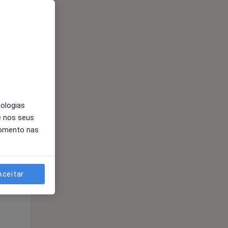
nologias
e nos seus
momento nas
Qui,
Sex,
Sáb,
13 Ago
14 Ago
15 Ago
Aceitar