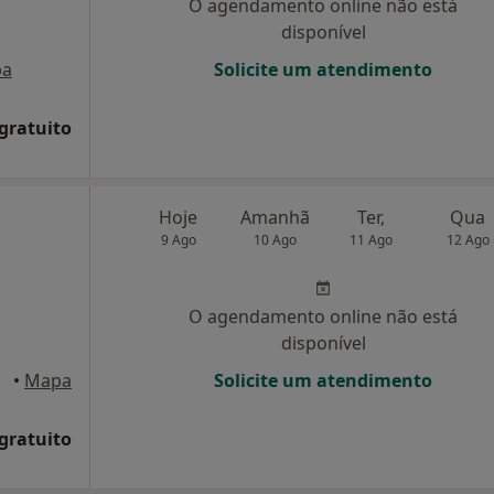
O agendamento online não está
disponível
pa
Solicite um atendimento
 gratuito
Hoje
Amanhã
Ter,
Qua
9 Ago
10 Ago
11 Ago
12 Ago
O agendamento online não está
disponível
•
Mapa
Solicite um atendimento
 gratuito