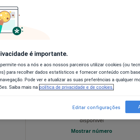
O agendamento online não está
disponível
e Santos Pousada 441, Porto
•
Mapa
Solicite um atendimento
55 €
rivacidade é importante.
 permite-nos a nós e aos nossos parceiros utilizar cookies (ou tec
s) para recolher dados estatísticos e fornecer conteúdo com bas
 navegação. Pode ver e atualizar as suas preferências a qualquer 
Hoje
Amanhã
Ter,
Qua
ões. Saiba mais na
política de privacidade e de cookies.
9 Ago
10 Ago
11 Ago
12 Ago
Editar configurações
O agendamento online não está
disponível
Mostrar número