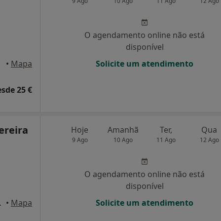
9 Ago
10 Ago
11 Ago
12 Ago
O agendamento online não está
disponível
orto
•
Mapa
Solicite um atendimento
esde 25 €
ereira
Hoje
Amanhã
Ter,
Qua
9 Ago
10 Ago
11 Ago
12 Ago
O agendamento online não está
disponível
, Águas Santas
•
Mapa
Solicite um atendimento