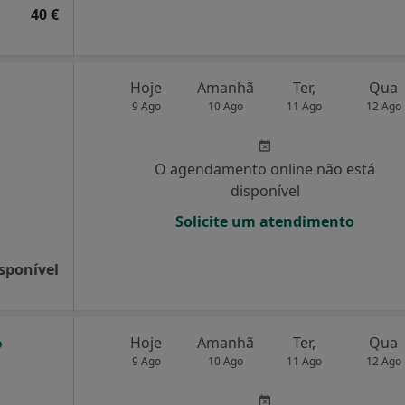
40 €
Hoje
Amanhã
Ter,
Qua
9 Ago
10 Ago
11 Ago
12 Ago
O agendamento online não está
disponível
Solicite um atendimento
sponível
Hoje
Amanhã
Ter,
Qua
9 Ago
10 Ago
11 Ago
12 Ago