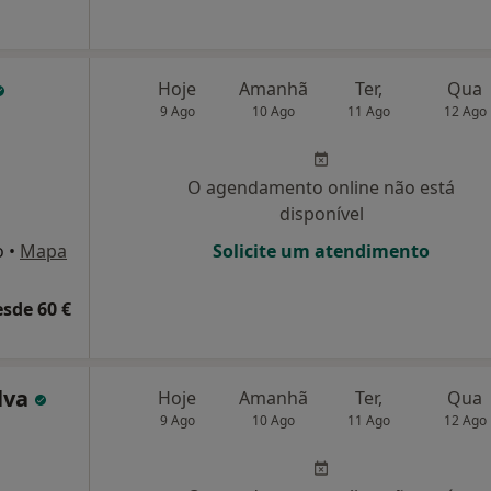
Hoje
Amanhã
Ter,
Qua
9 Ago
10 Ago
11 Ago
12 Ago
O agendamento online não está
disponível
o
•
Mapa
Solicite um atendimento
esde 60 €
ilva
Hoje
Amanhã
Ter,
Qua
9 Ago
10 Ago
11 Ago
12 Ago