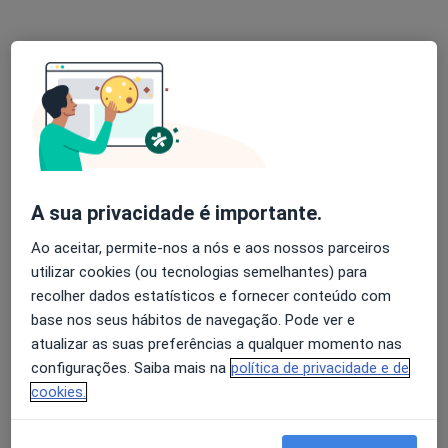
Consulta domiciliar Terapia da Fala
Serviço gratuito
Esse especialista não oferece agendamento online para esse endereço.
Solicite um atendimento
A sua privacidade é importante.
Ao aceitar, permite-nos a nós e aos nossos parceiros
utilizar cookies (ou tecnologias semelhantes) para
recolher dados estatísticos e fornecer conteúdo com
Rosário Rocha
base nos seus hábitos de navegação. Pode ver e
Terapeuta da fala
atualizar as suas preferências a qualquer momento nas
Penafiel, Penafiel
•
Mapa
configurações. Saiba mais na
política de privacidade e de
cookies.
Consulta domiciliar Terapia da Fala
Serviço gratuito
Esse especialista não oferece agendamento online para esse endereço.