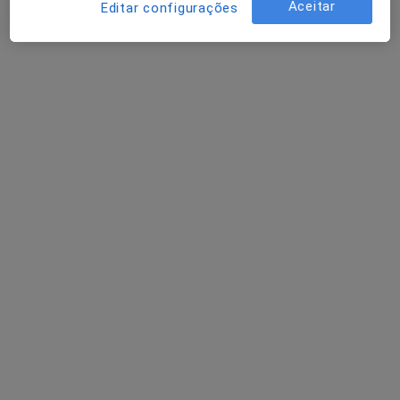
Aceitar
Editar configurações
Solicite um atendimento
O Principezinho - Centro de
Desenvolvimento de Crianças e Jovens
Terapeuta da fala, Psicólogo, Psiquiatra da infância e da
·
Mais
adolescência
Rua Maria Justina 24, Gondomar
•
Mapa
O Principezinho - Centro de Desenvolvimento de Crianças e Jovens
Nenhum profissional neste centro médico tem consultas disponíveis