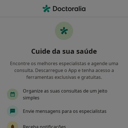
Men
Terapeuta Da Fala • Paredes, Porto
Filters
Mapa
Terapeutas da fala em Paredes
Cuide da sua saúde
Como classificamos os resultados
Encontre os melhores especialistas e agende uma
consulta. Descarregue o App e tenha acesso a
ferramentas exclusivas e gratuitas.
Organize as suas consultas de um jeito
simples
Envie mensagens para os especialistas
Dra. Ana Almeida
Terapeuta da fala
Receba notificações