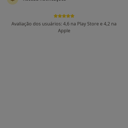
RUA DO SOBRAL 32, Mozelos Vfr
•
Mapa
Ana Almeida - Terapia com Alegria
Consulta domiciliar Terapia da Fala
Serviço gratuito
Avaliação dos usuários: 4,6 na Play Store e 4,2 na
Esse especialista não oferece agendamento online para esse endereço.
Apple
Solicite um atendimento
Mariana Dias
Terapeuta da fala
Valongo, Porto, Valongo
•
Mapa