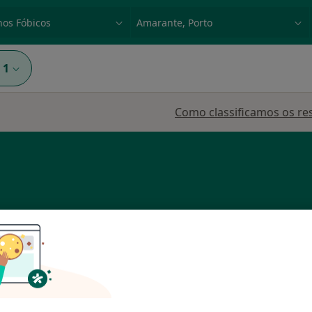
dade, doença ou nome
p. ex. Lisboa
1
Como classificamos os re
 Gomes
Hoje
Amanhã
Dom,
7 Ago
8 Ago
9 Ago
10 Ago
O agendamento online não está