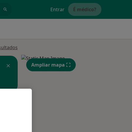
Entrar
É médico?
sultados
Ampliar mapa
Segunda-feira
Ter,
Qua
Qui,
11 Ago
12 Ago
13 Ago