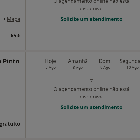
O agendamento online não está
disponível
•
Mapa
Solicite um atendimento
65 €
 Pinto
Hoje
Amanhã
Dom,
7 Ago
8 Ago
9 Ago
10 Ago
O agendamento online não está
disponível
Solicite um atendimento
 gratuito