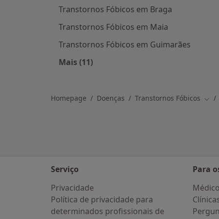
Transtornos Fóbicos em Braga
Transtornos Fóbicos em Maia
Transtornos Fóbicos em Guimarães
Mais (11)
Mais na categoria: Cidades próxima
Homepage
Doenças
Transtornos Fóbicos
Muda
Serviço
Para o
Privacidade
Médic
Política de privacidade para
Clínica
determinados profissionais de
Pergun