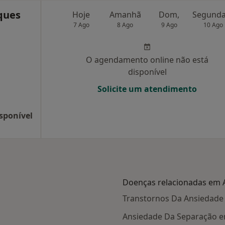
ques
Hoje
Amanhã
Dom,
7 Ago
8 Ago
9 Ago
10 Ago
O agendamento online não está
disponível
Solicite um atendimento
sponível
Doenças relacionadas em
Transtornos Da Ansiedad
Ansiedade Da Separação 