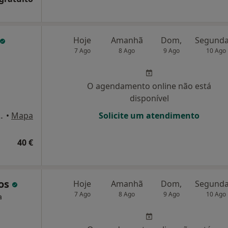
Hoje
Amanhã
Dom,
7 Ago
8 Ago
9 Ago
10 Ago
O agendamento online não está
disponível
n95 Lixa, Felgueiras
•
Mapa
Solicite um atendimento
40 €
tos
Hoje
Amanhã
Dom,
7 Ago
8 Ago
9 Ago
10 Ago
a