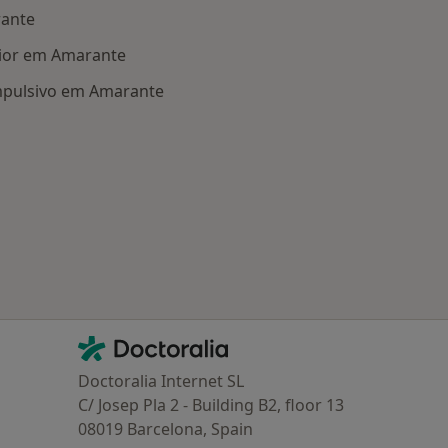
rante
ior em Amarante
mpulsivo em Amarante
oenças relacionadas em Amarante
Contacto
Doctoralia - Homepage
Doctoralia Internet SL
C/ Josep Pla 2 - Building B2, floor 13
08019 Barcelona, Spain