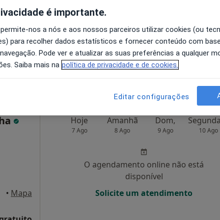
disponível
rivacidade é importante.
Solicite um atendimento
 permite-nos a nós e aos nossos parceiros utilizar cookies (ou tec
s) para recolher dados estatísticos e fornecer conteúdo com bas
 navegação. Pode ver e atualizar as suas preferências a qualquer 
ões. Saiba mais na
política de privacidade e de cookies.
30 €
Editar configurações
nha
Hoje
Amanhã
Dom,
7 Ago
8 Ago
9 Ago
10 Ago
O agendamento online não está
disponível
•
Mapa
Solicite um atendimento
 gratuito