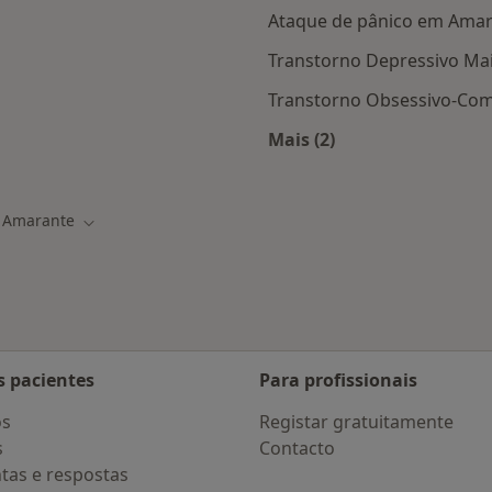
Ataque de pânico em Ama
Transtorno Depressivo Ma
Transtorno Obsessivo-Co
Mais (2)
s Amarante
Mais na categoria: D
Amarante
r de cidade
Mudar de cidade
s pacientes
Para profissionais
os
Registar gratuitamente
s
Contacto
tas e respostas