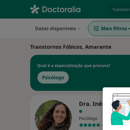
especiali
Datas disponíveis
Mais filtros
•
Transtornos Fóbicos, Amarante
Qual é a especialização que procura?
Psicólogo
Dra. Inês Lemos
Psicólogo
4 opiniões