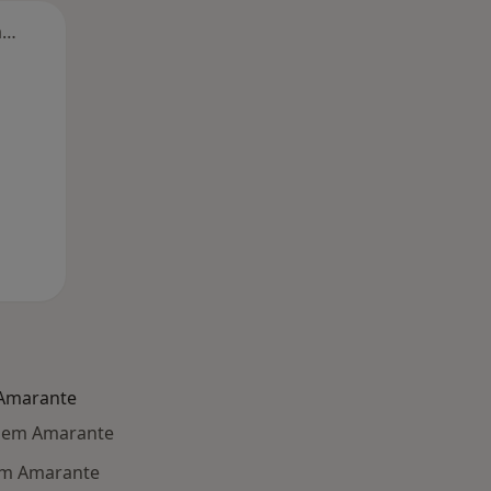
Segunda-feira
Ter,
Qua
Qui,
11 Ago
12 Ago
13 Ago
 Amarante
e em Amarante
em Amarante