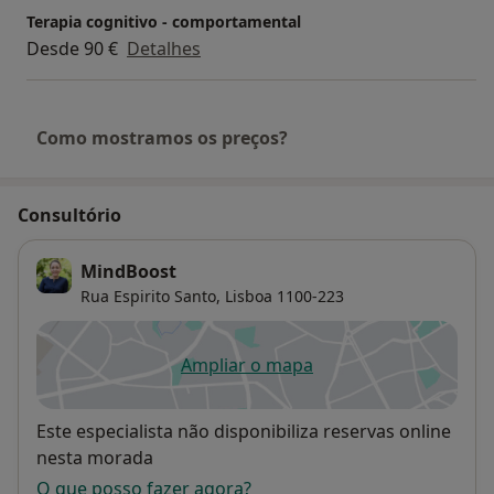
Terapia cognitivo - comportamental
Desde 90 €
Detalhes
Como mostramos os preços?
Consultório
MindBoost
Rua Espirito Santo,
Lisboa
1100-223
Ampliar o mapa
abre num novo separador
Disponibilidade
Este especialista não disponibiliza reservas online
nesta morada
O que posso fazer agora?