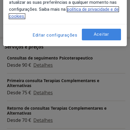
atualizar as suas preferências a qualquer momento nas
a11y_sr_more_disea
Dor Lombar
Rigidez Muscular
+7
configurações. Saiba mais na
política de privacidade e de
cookies.
Mostrar mais detalhes
sobre a experiência
Aceitar
Editar configurações
Serviços e preços
Consultas de seguimento Psicoterapeutico
Desde 90 €
Detalhes
Primeira consulta Terapias Complementares e
Alternativas
Desde 75 €
Detalhes
Retorno de consultas Terapias Complementares e
Alternativas
Desde 70 €
Detalhes