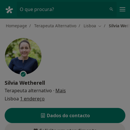
Men
O que procura?
Homepage
Terapeuta Alternativo
Lisboa
Silvia Weth
Mudar de cidad
Silvia Wetherell
sobre as especializações
Terapeuta alternativo
·
Mais
Lisboa
1 endereço
Dados do contacto