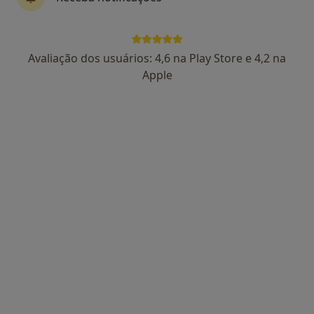
Dra. Paula Águas
Avaliação dos usuários: 4,6 na Play Store e 4,2 na
Psicólogo
Apple
102 opiniões
Rua Viana da Mota, nº13, R/C - São Pedro do Estoril, Estoril
•
Mapa
Estoril
Primeira consulta Psicologia
65 €
Esse especialista não oferece agendamento online para esse endereço.
Solicite um atendimento