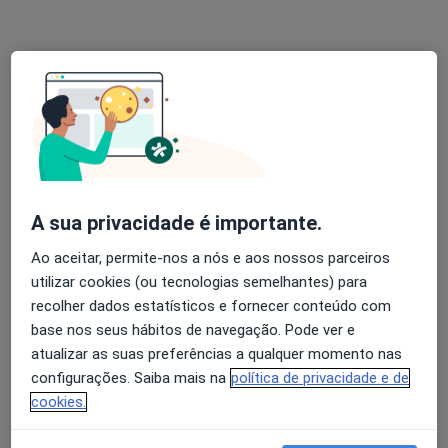
Dra. Catarina Lucas
Psicólogo
86 opiniões
Rua Feio Terenas, Parede, Cascais
•
Mapa
Centro Catarina Lucas - Cascais
Primeira consulta Psicologia
desde 60 €
A sua privacidade é importante.
Esse especialista não oferece agendamento online para esse endereço.
Ao aceitar, permite-nos a nós e aos nossos parceiros
utilizar cookies (ou tecnologias semelhantes) para
Solicite um atendimento
recolher dados estatísticos e fornecer conteúdo com
base nos seus hábitos de navegação. Pode ver e
atualizar as suas preferências a qualquer momento nas
configurações. Saiba mais na
política de privacidade e de
cookies.