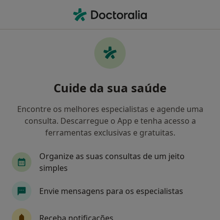
Men
Ansiedade Da Separação • Parede, Lisboa
Filters
• 1
Mapa
Ansiedade Da Separação, Parede
Cuide da sua saúde
Como classificamos os resultados
Encontre os melhores especialistas e agende uma
consulta. Descarregue o App e tenha acesso a
Qual é a especialização que procura?
ferramentas exclusivas e gratuitas.
Psicólogo
Acupuntor
Fisioterapeuta
Organize as suas consultas de um jeito
simples
Envie mensagens para os especialistas
Receba notificações