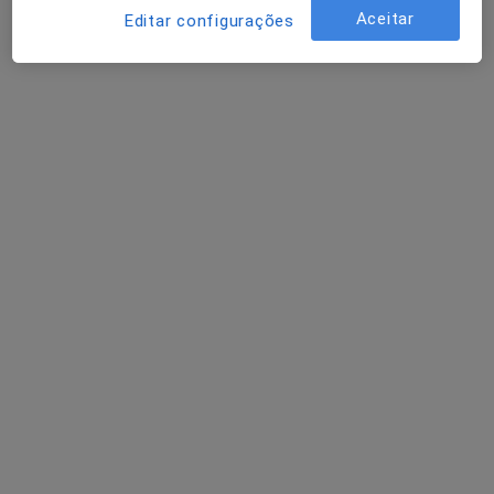
Aceitar
Editar configurações
Dra. Maria João Andrade
Psicólogo
PRAÇA DO JUNQUEIRO 4, Carcavelos
•
Mapa
Clínica Sabeanas
Esse especialista não oferece agendamento online para esse endereço.
Solicite um atendimento