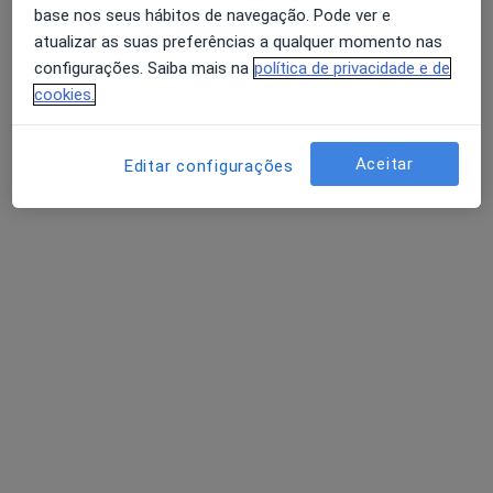
base nos seus hábitos de navegação. Pode ver e
atualizar as suas preferências a qualquer momento nas
configurações. Saiba mais na
política de privacidade e de
cookies.
Dra. Sofia Novais
Aceitar
Editar configurações
Psicólogo
46 opiniões
Lisboa
•
Mapa
Dra. Sofia Novais - Consultório de Psicologia Online
Primeira consulta Psicologia
desde 50 €
Esse especialista não oferece agendamento online para esse endereço.
Solicite um atendimento