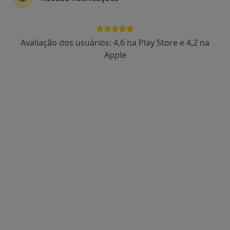
Dr. Ricardo Pereira Campos
Avaliação dos usuários: 4,6 na Play Store e 4,2 na
Psicólogo
Apple
138 opiniões
Lisboa
•
Mapa
Dr. Ricardo Pereira Campos - Psicólogo Clínico (Lisboa)
Consulta online
55 €
Esse especialista não oferece agendamento online para esse endereço.
Solicite um atendimento