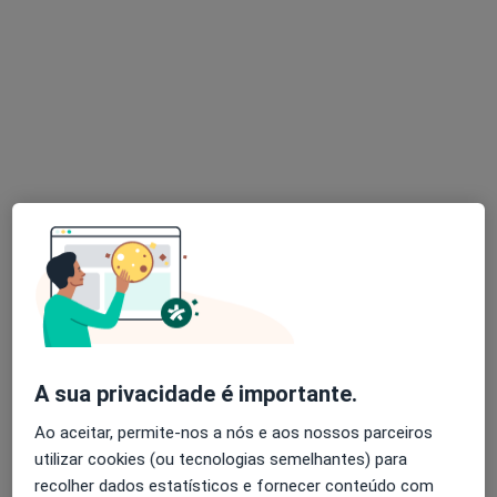
Dr. Israel Guimarães
Psicólogo
87 opiniões
Lisboa, Lisboa
•
Mapa
Consulta Online Lisboa
Consulta online
60 €
Esse especialista não oferece agendamento online para esse endereço.
A sua privacidade é importante.
Solicite um atendimento
Ao aceitar, permite-nos a nós e aos nossos parceiros
utilizar cookies (ou tecnologias semelhantes) para
recolher dados estatísticos e fornecer conteúdo com