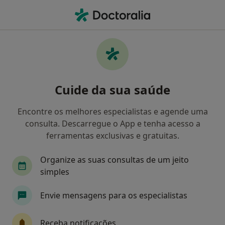
Men
Ataque De Pânico • Amora, Setúbal
Filters
• 1
Mapa
Ataque de pânico, Amora
Cuide da sua saúde
Como classificamos os resultados
Encontre os melhores especialistas e agende uma
consulta. Descarregue o App e tenha acesso a
Qual é a especialização que procura?
ferramentas exclusivas e gratuitas.
Psicólogo
Dentista
Médico de família
Organize as suas consultas de um jeito
simples
Envie mensagens para os especialistas
Receba notificações