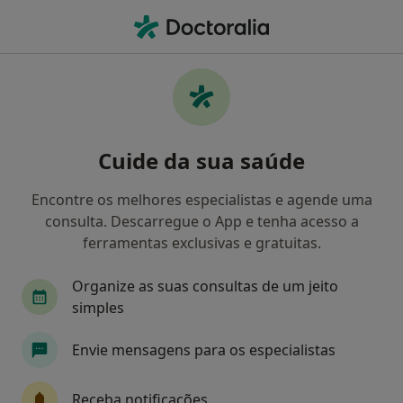
Men
Transtorno Obsessivo-Compulsivo • Amora, Setúbal
Filters
• 1
Mapa
Transtorno Obsessivo-Compulsivo, Amora
Cuide da sua saúde
Como classificamos os resultados
Encontre os melhores especialistas e agende uma
consulta. Descarregue o App e tenha acesso a
Qual é a especialização que procura?
ferramentas exclusivas e gratuitas.
Psicólogo
Dentista
Terapeuta da fala
Organize as suas consultas de um jeito
simples
Envie mensagens para os especialistas
Receba notificações