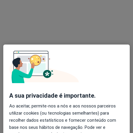
Dr. Pedro Oliveira
Psiquiatra
238 opiniões
Lisboa
•
Mapa
Pedro Oliveira - Consulta Online de Psiquiatria
Consulta online
90 €
Esse especialista não oferece agendamento online para esse endereço.
A sua privacidade é importante.
Solicite um atendimento
Ao aceitar, permite-nos a nós e aos nossos parceiros
utilizar cookies (ou tecnologias semelhantes) para
recolher dados estatísticos e fornecer conteúdo com
base nos seus hábitos de navegação. Pode ver e