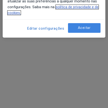
atualizar as suas preferências a qualquer momento nas
configurações. Saiba mais na
política de privacidade e de
cookies.
Aceitar
Editar configurações
Dr. Israel Guimarães
Psicólogo
87 opiniões
Lisboa, Lisboa
•
Mapa
Consulta Online Lisboa
Consulta online
60 €
Esse especialista não oferece agendamento online para esse endereço.
Solicite um atendimento