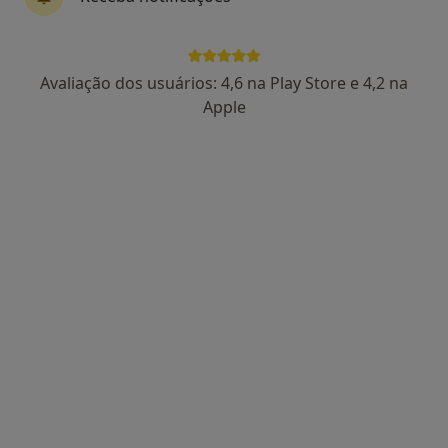
Dra. Janisse Jezelda S. Ferreira
Avaliação dos usuários: 4,6 na Play Store e 4,2 na
Psicólogo
Apple
1 opinião
Av Dona Amélia, Lisboa
•
Mapa
Janisse Ferreira
Primeira consulta Psicologia
desde 55 €
Esse especialista não oferece agendamento online para esse endereço.
Solicite um atendimento