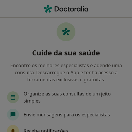
Men
Mau Alinhamento Ósseo • Matosinhos, Porto
Filters
• 1
Mapa
Mau Alinhamento Ósseo, Matosinhos
Cuide da sua saúde
Como classificamos os resultados
Encontre os melhores especialistas e agende uma
consulta. Descarregue o App e tenha acesso a
Qual é a especialização que procura?
ferramentas exclusivas e gratuitas.
Osteopata
Traumatologista
Médico do de
Organize as suas consultas de um jeito
simples
Envie mensagens para os especialistas
Receba notificações