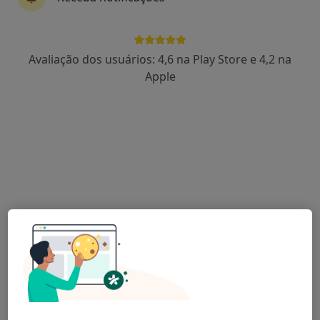
Dr. Rómulo Silva
Avaliação dos usuários: 4,6 na Play Store e 4,2 na
Traumatologista
Apple
Rua Armando Vaz 225, Perafita
•
Mapa
Hospital Trofa Saúde Boa Nova
Esse especialista não oferece agendamento online para esse endereço.
Solicite um atendimento