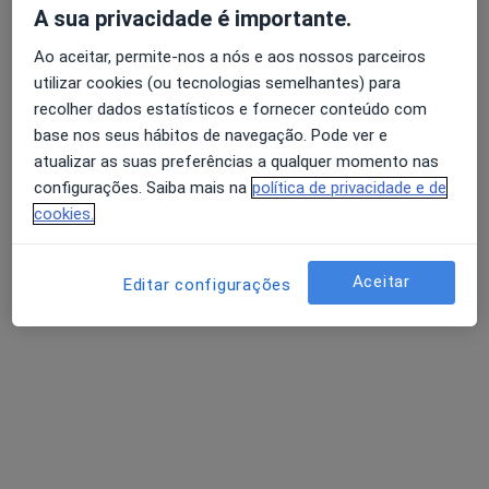
Dra. Tânia Vazquez
A sua privacidade é importante.
Osteopata
Ao aceitar, permite-nos a nós e aos nossos parceiros
3 opiniões
utilizar cookies (ou tecnologias semelhantes) para
recolher dados estatísticos e fornecer conteúdo com
Avenida da Boavista 3265 sala 2.7 piso 2,
•
Mapa
base nos seus hábitos de navegação. Pode ver e
Edifício Oceanius
atualizar as suas preferências a qualquer momento nas
Esse especialista não oferece agendamento online para esse endereço.
configurações. Saiba mais na
política de privacidade e de
cookies.
Solicite um atendimento
Aceitar
Editar configurações
Toni Valente