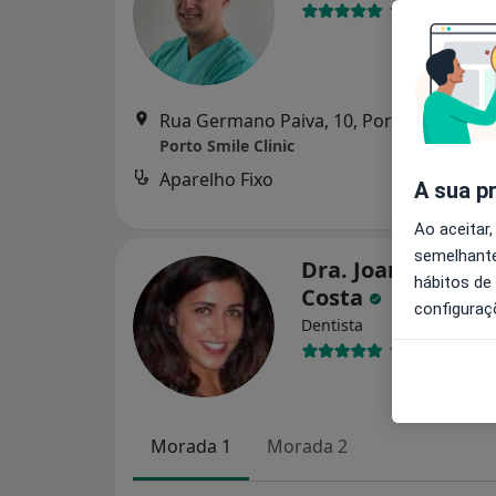
1 opinião
Rua Germano Paiva, 10, Porto - Portugal,, Matosi
Porto Smile Clinic
Aparelho Fixo
Serviço
A sua p
Ao aceitar,
semelhante
Dra. Joana Teixei
hábitos de
Costa
configuraç
Dentista
1 opinião
Morada 1
Morada 2