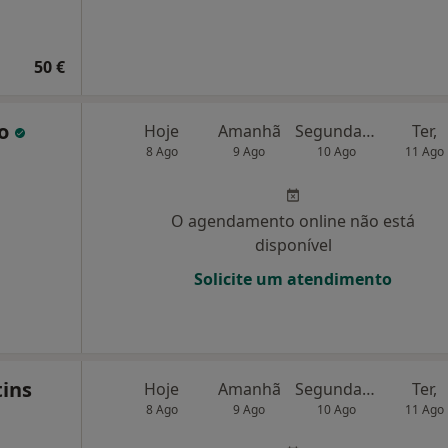
50 €
do
Hoje
Amanhã
Segunda-feira
Ter,
8 Ago
9 Ago
10 Ago
11 Ago
O agendamento online não está
disponível
Solicite um atendimento
tins
Hoje
Amanhã
Segunda-feira
Ter,
8 Ago
9 Ago
10 Ago
11 Ago