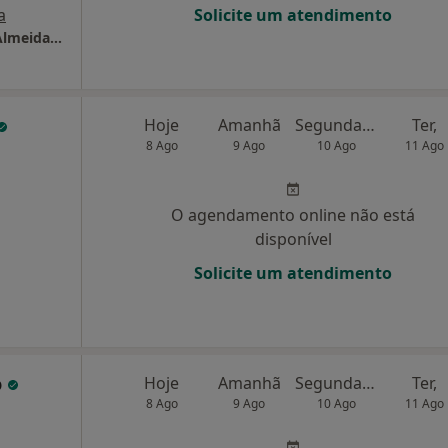
a
Solicite um atendimento
Clínica Médico Dentária Dr. Abílio Pinha de Almeida, Lda
Hoje
Amanhã
Segunda-feira
Ter,
8 Ago
9 Ago
10 Ago
11 Ago
O agendamento online não está
disponível
Solicite um atendimento
o
Hoje
Amanhã
Segunda-feira
Ter,
8 Ago
9 Ago
10 Ago
11 Ago