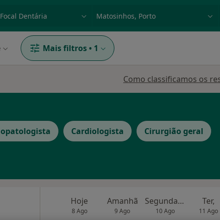
dade, doença ou nome
p. ex. Lisboa
e
Mais filtros
•
1
Como classificamos os re
opatologista
Cardiologista
Cirurgião geral
Hoje
Amanhã
Segunda-feira
Ter,
8 Ago
9 Ago
10 Ago
11 Ago