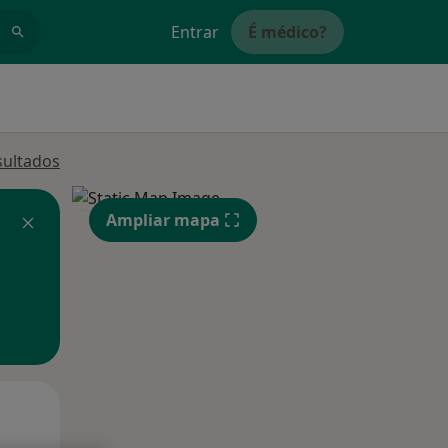
Entrar
É médico?
sultados
Ampliar mapa
Qua
Qui,
Sex,
12 Ago
13 Ago
14 Ago