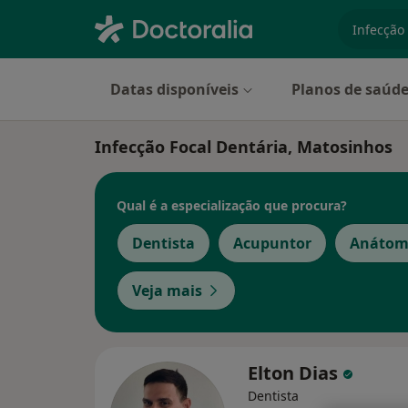
especiali
Datas disponíveis
Planos de saúd
Infecção Focal Dentária, Matosinhos
Qual é a especialização que procura?
Dentista
Acupuntor
Anátom
Veja mais
Elton Dias
Dentista