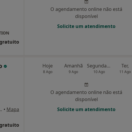
O agendamento online não está
disponível
Solicite um atendimento
TION
 gratuito
so
Hoje
Amanhã
Segunda-feira
Ter,
8 Ago
9 Ago
10 Ago
11 Ago
O agendamento online não está
disponível
es da Silva 285 1c, Porto
•
Mapa
Solicite um atendimento
 gratuito