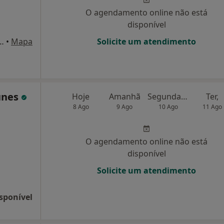
O agendamento online não está
disponível
reira da Silva 89, Pedroso
•
Mapa
Solicite um atendimento
unes
Hoje
Amanhã
Segunda-feira
Ter,
8 Ago
9 Ago
10 Ago
11 Ago
O agendamento online não está
disponível
Solicite um atendimento
sponível