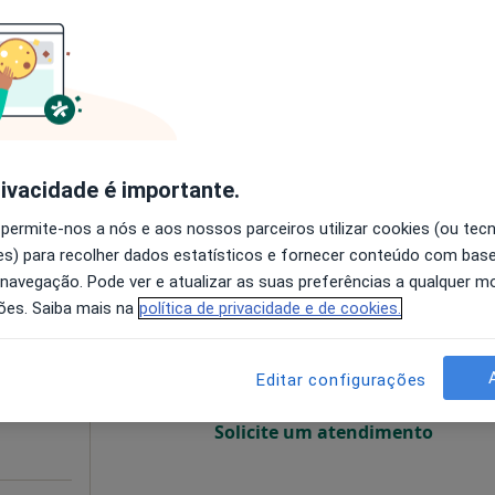
O agendamento online não está
disponível
nhos
•
Mapa
Solicite um atendimento
 gratuito
rivacidade é importante.
 permite-nos a nós e aos nossos parceiros utilizar cookies (ou tec
s) para recolher dados estatísticos e fornecer conteúdo com bas
ra da
Hoje
Amanhã
Segunda-feira
Ter,
 navegação. Pode ver e atualizar as suas preferências a qualquer 
8 Ago
9 Ago
10 Ago
11 Ago
ões. Saiba mais na
política de privacidade e de cookies.
O agendamento online não está
Editar configurações
disponível
Solicite um atendimento