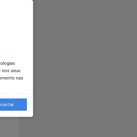
nologias
e nos seus
Qua
Qui,
Sex,
momento nas
12 Ago
13 Ago
14 Ago
Aceitar