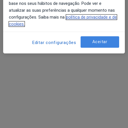
base nos seus hábitos de navegação. Pode ver e
atualizar as suas preferências a qualquer momento nas
configurações. Saiba mais na
política de privacidade e de
Dra. Jéssica Gonçalves
cookies.
Nutricionista
Morada 1
Morada 2
Morada 3
Aceitar
Editar configurações
Rua Das Serrazinas, Barcelos
•
Mapa
Consultas Nutrição Online
Esse especialista não oferece agendamento online para esse endereço.
Solicite um atendimento