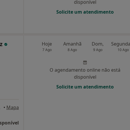
disponível
Solicite um atendimento
iz
Hoje
Amanhã
Dom,
7 Ago
8 Ago
9 Ago
10 Ago
O agendamento online não está
disponível
Solicite um atendimento
s de Rana
•
Mapa
sponível