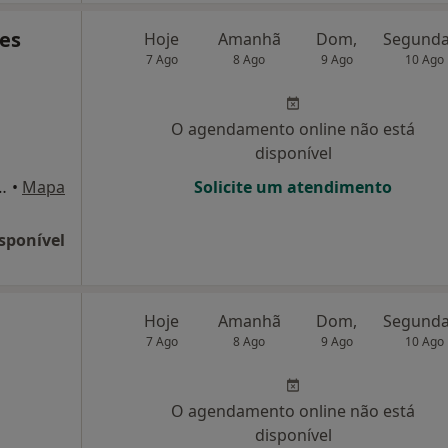
ues
Hoje
Amanhã
Dom,
7 Ago
8 Ago
9 Ago
10 Ago
O agendamento online não está
disponível
l, número 102C, Estoril
•
Mapa
Solicite um atendimento
sponível
Hoje
Amanhã
Dom,
7 Ago
8 Ago
9 Ago
10 Ago
O agendamento online não está
disponível