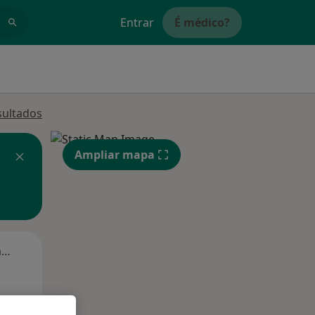
Entrar
É médico?
sultados
Ampliar mapa
Segunda-feira
Ter,
Qua
Qui,
11 Ago
12 Ago
13 Ago