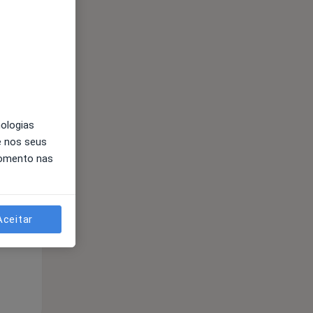
nologias
e nos seus
Segunda-feira
Ter,
Qua
Qui,
momento nas
11 Ago
12 Ago
13 Ago
Aceitar