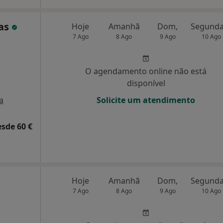
cas
Hoje
Amanhã
Dom,
7 Ago
8 Ago
9 Ago
10 Ago
O agendamento online não está
disponível
a
Solicite um atendimento
esde 60 €
Hoje
Amanhã
Dom,
7 Ago
8 Ago
9 Ago
10 Ago