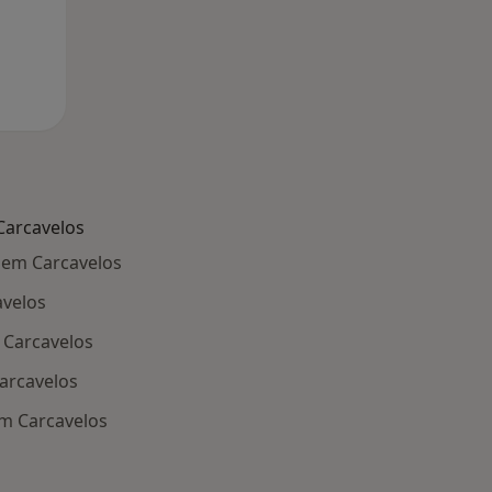
Carcavelos
 em Carcavelos
avelos
Carcavelos
arcavelos
m Carcavelos
oenças relacionadas em Carcavelos