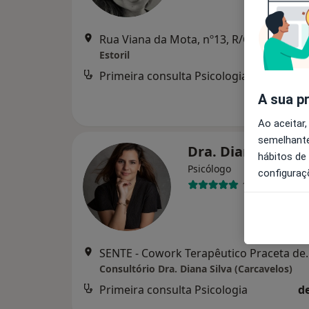
Rua Viana da Mota, nº13
Estoril
Primeira consulta Psicologia
A sua p
Ao aceitar,
semelhante
Dra. Diana Silva
hábitos de
Psicólogo
configuraç
102 opiniões
SENTE - Cowork Terapêutico Pracet
Consultório Dra. Diana Silva (Carcavelos)
Primeira consulta Psicologia
d