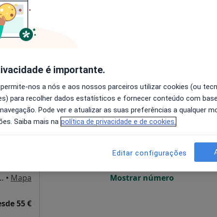
disponível
, R/C - São Pedro do Estoril, Estoril
•
Mapa
Solicite um atendimento
65 €
rivacidade é importante.
 permite-nos a nós e aos nossos parceiros utilizar cookies (ou tec
s) para recolher dados estatísticos e fornecer conteúdo com bas
Hoje
Amanhã
Dom,
 navegação. Pode ver e atualizar as suas preferências a qualquer 
7 Ago
8 Ago
9 Ago
10 Ago
ões. Saiba mais na
política de privacidade e de cookies.
O agendamento online não está
Editar configurações
disponível
a de Portugal, 63 A Quinta de São Gonçalo, Carcavelos
•
Mapa
Mostrar número
esde 55 €