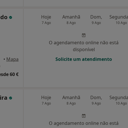
ado
Hoje
Amanhã
Dom,
7 Ago
8 Ago
9 Ago
10 Ago
O agendamento online não está
disponível
•
Mapa
Solicite um atendimento
a
esde 60 €
ira
Hoje
Amanhã
Dom,
7 Ago
8 Ago
9 Ago
10 Ago
O agendamento online não está