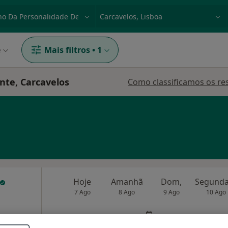
dade, doença ou nome
p. ex. Lisboa
e
Mais filtros
•
1
nte, Carcavelos
Como classificamos os re
Hoje
Amanhã
Dom,
7 Ago
8 Ago
9 Ago
10 Ago
O agendamento online não está