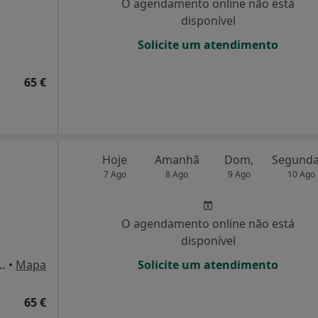
O agendamento online não está
disponível
Solicite um atendimento
65 €
Hoje
Amanhã
Dom,
7 Ago
8 Ago
9 Ago
10 Ago
O agendamento online não está
disponível
 Portugal 63, Bloco B. Loja A. Qta de São Gonçalo, Carcavelos
•
Mapa
Solicite um atendimento
65 €