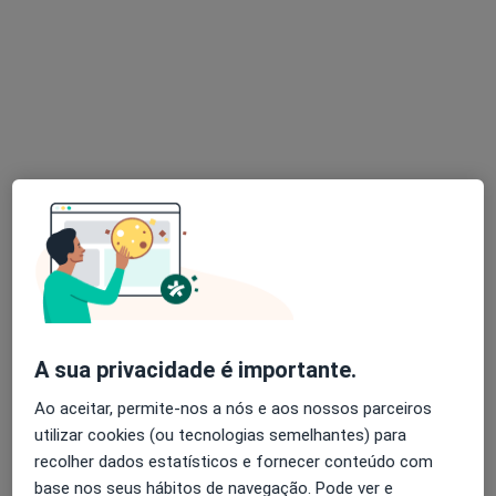
Dr. Daniel Mira
Psicólogo
64 opiniões
Lagoas Park, Edif. 7, Piso 1, Oeiras
•
Mapa
PsiVita Oeiras
Primeira consulta Psicologia
65 €
Esse especialista não oferece agendamento online para esse endereço.
Solicite um atendimento
A sua privacidade é importante.
Ao aceitar, permite-nos a nós e aos nossos parceiros
utilizar cookies (ou tecnologias semelhantes) para
recolher dados estatísticos e fornecer conteúdo com
base nos seus hábitos de navegação. Pode ver e