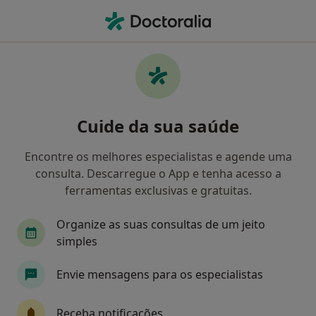
Men
Transtorno Da Personalidade Borderline • Cascais, Lisboa
Filters
• 1
Mapa
Transtorno Da Personalidade Borderline,
Cuide da sua saúde
Cascais
Como classificamos os resultados
Encontre os melhores especialistas e agende uma
consulta. Descarregue o App e tenha acesso a
ferramentas exclusivas e gratuitas.
Qual é a especialização que procura?
Organize as suas consultas de um jeito
Psicólogo
Psiquiatra
Terapeuta alternati
simples
Envie mensagens para os especialistas
Receba notificações