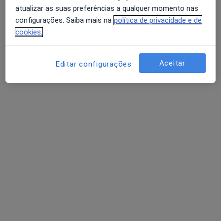
atualizar as suas preferências a qualquer momento nas
configurações. Saiba mais na
política de privacidade e de
cookies.
Dra. Diana Silva
Psicólogo
Aceitar
Editar configurações
102 opiniões
SENTE - Cowork Terapêutico Praceta de Portugal, 63 A Quinta de São Gonçalo, Carcavelos
•
Mapa
Consultório Dra. Diana Silva (Carcavelos)
Primeira consulta Psicologia
desde 55 €
Esse especialista não oferece agendamento online para esse endereço.
Solicite um atendimento