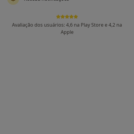
Avaliação dos usuários: 4,6 na Play Store e 4,2 na
Dra. Paula Águas
Apple
Psicólogo
102 opiniões
Rua Viana da Mota, nº13, R/C - São Pedro do Estoril, Estoril
•
Mapa
Estoril
Primeira consulta Psicologia
65 €
Esse especialista não oferece agendamento online para esse endereço.
Solicite um atendimento