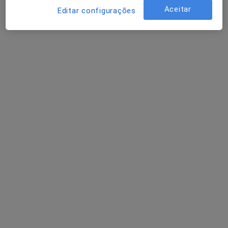
Aceitar
Editar configurações
Dr. Daniel Mira
Psicólogo
64 opiniões
Morada 1
Morada 2
Avenida da República 50, Lisboa
•
Mapa
PsiVita Online
Primeira consulta Psicologia
65 €
Esse especialista não oferece agendamento online para esse endereço.
Solicite um atendimento