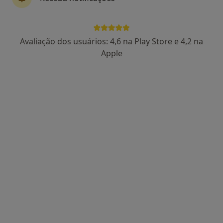
Avaliação dos usuários: 4,6 na Play Store e 4,2 na
Dra. Vitória Ferreira
Apple
Psicólogo
27 opiniões
Consulta de Psicologia online, Lisboa
•
Mapa
Dra. Vitória Ferreira Lisboa
Primeira consulta Psicologia
desde 55 €
Esse especialista não oferece agendamento online para esse endereço.
Solicite um atendimento