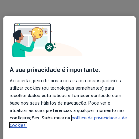
Dra. Sandra Correia
Psicólogo, Terapeuta alternativo
44 opiniões
Rua Dr Antonio Granjo, Lisboa
•
Mapa
Holysticamentes - Lisboa
A sua privacidade é importante.
Primeira consulta Psicologia
desde 60 €
Esse especialista não oferece agendamento online para esse endereço.
Ao aceitar, permite-nos a nós e aos nossos parceiros
utilizar cookies (ou tecnologias semelhantes) para
Solicite um atendimento
recolher dados estatísticos e fornecer conteúdo com
base nos seus hábitos de navegação. Pode ver e
atualizar as suas preferências a qualquer momento nas
configurações. Saiba mais na
política de privacidade e de
cookies.