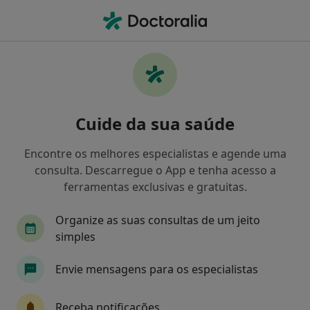
Men
Transtorno Da Personalidade Borderline • Almada, Lisboa
Filters
• 1
Mapa
Transtorno Da Personalidade Borderline,
Cuide da sua saúde
Almada
Como classificamos os resultados
Encontre os melhores especialistas e agende uma
consulta. Descarregue o App e tenha acesso a
ferramentas exclusivas e gratuitas.
Qual é a especialização que procura?
Organize as suas consultas de um jeito
Psicólogo
Psiquiatra
Otorrinolaringologi
simples
Envie mensagens para os especialistas
Receba notificações