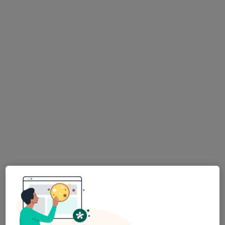
Dra. Vera Campos
Psicólogo
13 opiniões
Morada 1
Morada 2
Rua Daniel dos Santos, 54 (Edifício Avenida- Traseiras), Vila Nova de Famalicão
•
Mapa
Clínica de Psicologia VC
Primeira consulta Psicologia
Preço não disponível
Esse especialista não oferece agendamento online para esse endereço.
Solicite um atendimento