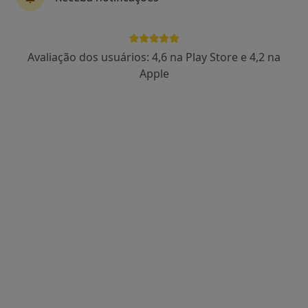
Avaliação dos usuários: 4,6 na Play Store e 4,2 na
Dra. Carina Cunha
Apple
Psicólogo
3 opiniões
Rua Dr. J. António Pereira n. 228, Barcelos
•
Mapa
Consultório privado
Primeira consulta Psicologia
35 €
Esse especialista não oferece agendamento online para esse endereço.
Solicite um atendimento