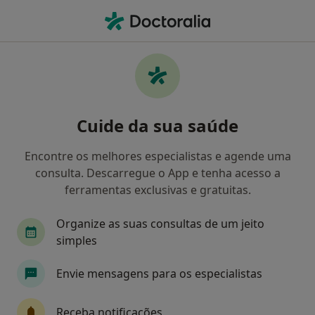
Men
Transtorno Da Falta De Atenção Com Hiperatividade • Póvoa de Varzim, Porto
Filters
• 1
Mapa
Transtorno Da Falta De Atenção Com
Cuide da sua saúde
Hiperatividade, Póvoa de Varzim
Como classificamos os resultados
Encontre os melhores especialistas e agende uma
consulta. Descarregue o App e tenha acesso a
ferramentas exclusivas e gratuitas.
Qual é a especialização que procura?
Organize as suas consultas de um jeito
Psicólogo
Dentista
Terapeuta alternativo
simples
Envie mensagens para os especialistas
Receba notificações