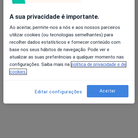
A sua privacidade é importante.
Ao aceitar, permite-nos a nós e aos nossos parceiros
utilizar cookies (ou tecnologias semelhantes) para
recolher dados estatísticos e fornecer conteúdo com
Dr. Renato Martins
base nos seus hábitos de navegação. Pode ver e
atualizar as suas preferências a qualquer momento nas
Psicólogo
configurações. Saiba mais na
política de privacidade e de
1 opinião
cookies.
Morada 1
Morada 2
Aceitar
Editar configurações
Avenida Santos Graça 25-A, Póvoa de Varzim
•
Mapa
Apomédica-Serviços Médicos
Primeira consulta Psicologia
60 €
Esse especialista não oferece agendamento online para esse endereço.
Solicite um atendimento