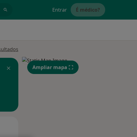
Entrar
É médico?
sultados
Ampliar mapa
Qua
Qui,
Sex,
12 Ago
13 Ago
14 Ago