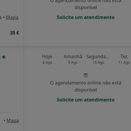
O agendamento online não está
disponível
s
•
Mapa
Solicite um atendimento
35 €
s
Hoje
Amanhã
Segunda-feira
Ter,
8 Ago
9 Ago
10 Ago
11 Ago
O agendamento online não está
disponível
Solicite um atendimento
•
Mapa