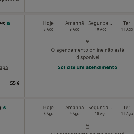
es
Hoje
Amanhã
Segunda-feira
Ter,
8 Ago
9 Ago
10 Ago
11 Ago
O agendamento online não está
disponível
apa
Solicite um atendimento
55 €
a
Hoje
Amanhã
Segunda-feira
Ter,
8 Ago
9 Ago
10 Ago
11 Ago