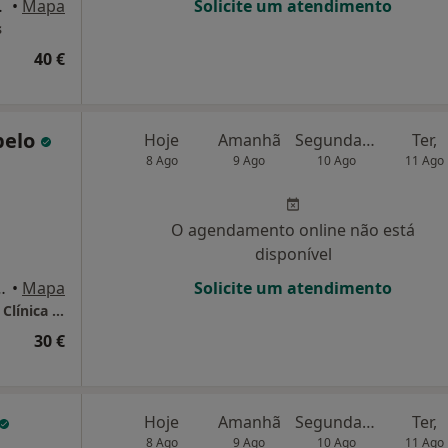
a, Barcelos
•
Mapa
Solicite um atendimento
s
40 €
pelo
Hoje
Amanhã
Segunda-feira
Ter,
8 Ago
9 Ago
10 Ago
11 Ago
O agendamento online não está
disponível
, 1°andar, sala 1, Barcelos
•
Mapa
Solicite um atendimento
Susana Campelo - Consultório de Psicologia Clínica & Saúde
30 €
Hoje
Amanhã
Segunda-feira
Ter,
8 Ago
9 Ago
10 Ago
11 Ago