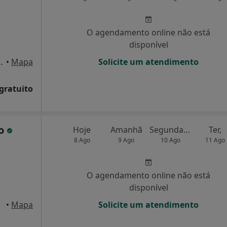
O agendamento online não está
disponível
nagre 29 3E, Barcelos
•
Mapa
Solicite um atendimento
 gratuito
jo
Hoje
Amanhã
Segunda-feira
Ter,
8 Ago
9 Ago
10 Ago
11 Ago
O agendamento online não está
disponível
•
Mapa
Solicite um atendimento