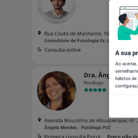
Rua Couto de Manhente, 1641, Barcelos
Consultório de Psicologia Dr. Luís Lameira
Consulta online
A sua p
Ao aceitar,
semelhante
Dra. Ângela Men
hábitos de
Psicólogo
configuraç
14 opiniões
Avenida Mouzinho de Albuquerque, nr 48,
Ângela Mendes - Psicóloga PVZ
Primeira consulta Psicologia
Preço não di