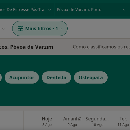
dade, doença ou nome
p. ex. Lisboa
e
Mais filtros
•
1
cos, Póvoa de Varzim
Como classificamos os re
Acupuntor
Dentista
Osteopata
Hoje
Amanhã
Segunda-feira
Ter,
8 Ago
9 Ago
10 Ago
11 Ago