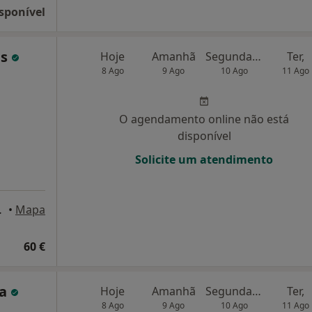
sponível
ns
Hoje
Amanhã
Segunda-feira
Ter,
8 Ago
9 Ago
10 Ago
11 Ago
O agendamento online não está
disponível
Solicite um atendimento
 de Varzim
•
Mapa
60 €
sa
Hoje
Amanhã
Segunda-feira
Ter,
8 Ago
9 Ago
10 Ago
11 Ago