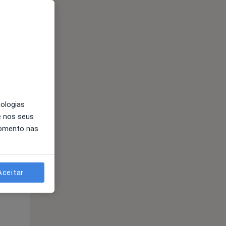
nologias
e nos seus
Qua
Qui,
Sex,
momento nas
12 Ago
13 Ago
14 Ago
Aceitar