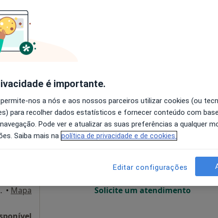
O agendamento online não está
disponível
•
Mapa
Mostrar número
50 €
rivacidade é importante.
 permite-nos a nós e aos nossos parceiros utilizar cookies (ou tec
s) para recolher dados estatísticos e fornecer conteúdo com bas
des
Hoje
Amanhã
Segunda-feira
Ter,
 navegação. Pode ver e atualizar as suas preferências a qualquer 
8 Ago
9 Ago
10 Ago
11 Ago
ões. Saiba mais na
política de privacidade e de cookies.
O agendamento online não está
Editar configurações
disponível
 1 andar, Póvoa de Varzim
•
Mapa
Solicite um atendimento
sponível