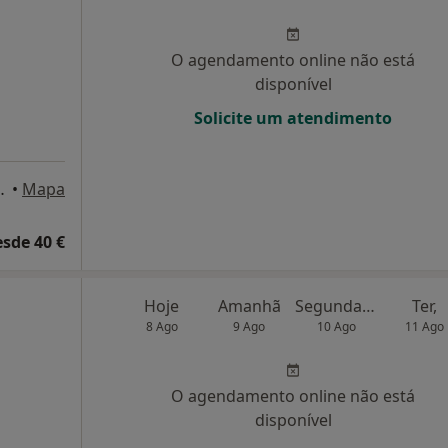
O agendamento online não está
disponível
Solicite um atendimento
º 71, Vila Do Conde
•
Mapa
esde 40 €
Hoje
Amanhã
Segunda-feira
Ter,
8 Ago
9 Ago
10 Ago
11 Ago
O agendamento online não está
disponível