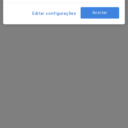
Aceitar
Editar configurações
Dra. Susana Campelo
Psicólogo
5 opiniões
Avenida Alcaides de Faria, 333B, 1°andar, sala 1, Barcelos
•
Mapa
Susana Campelo - Consultório de Psicologia Clínica & Saúde
Consulta online
30 €
Esse especialista não oferece agendamento online para esse endereço.
Solicite um atendimento