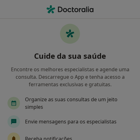
Men
Perturbações Do Comportamento • Póvoa de Varzim, Porto
Filters
• 1
Mapa
Perturbações do comportamento, Póvoa de
Cuide da sua saúde
Varzim
Como classificamos os resultados
Encontre os melhores especialistas e agende uma
consulta. Descarregue o App e tenha acesso a
ferramentas exclusivas e gratuitas.
Qual é a especialização que procura?
Organize as suas consultas de um jeito
Psicólogo
Terapeuta alternativo
simples
Envie mensagens para os especialistas
Receba notificações