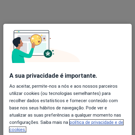
Paula Morais
Psicólogo
1 opinião
Avenida de S. Bras, N 70 Vila Cova, Barcelos
•
Mapa
Consultório de Psicologia - Dr.ª Paula Morais
Primeira consulta Psicologia
40 €
A sua privacidade é importante.
Esse especialista não oferece agendamento online para esse endereço.
Ao aceitar, permite-nos a nós e aos nossos parceiros
Solicite um atendimento
utilizar cookies (ou tecnologias semelhantes) para
recolher dados estatísticos e fornecer conteúdo com
base nos seus hábitos de navegação. Pode ver e
atualizar as suas preferências a qualquer momento nas
configurações. Saiba mais na
política de privacidade e de
cookies.