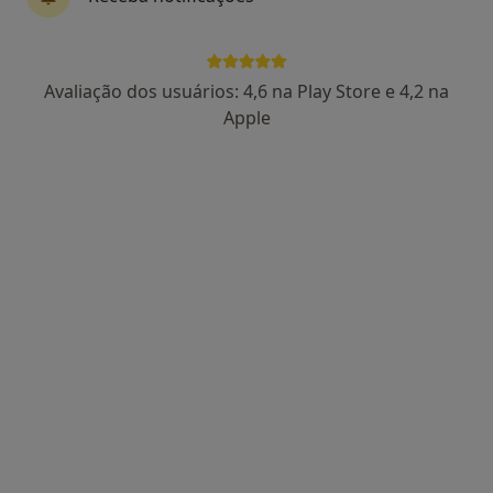
Avaliação dos usuários: 4,6 na Play Store e 4,2 na
Dra. Rossana Ferreira
Apple
Psicólogo
131 opiniões
Rua Alfredo Cunha, 342, Sala 10,
•
Mapa
Family Clinic
Consulta online
desde 50 €
Esse especialista não oferece agendamento online para esse endereço.
Solicite um atendimento