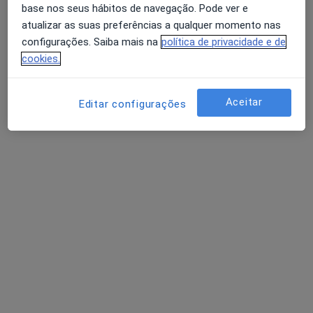
base nos seus hábitos de navegação. Pode ver e
atualizar as suas preferências a qualquer momento nas
configurações. Saiba mais na
política de privacidade e de
Dr. Israel Guimarães
cookies.
Psicólogo
87 opiniões
Aceitar
Editar configurações
Consulta Presencial - Avenida da Liberdade, 638 C.C. Gold Center 1º piso, loja 46, Braga
•
Mapa
Consulta Presencial Braga
Consulta online
60 €
Esse especialista não oferece agendamento online para esse endereço.
Solicite um atendimento