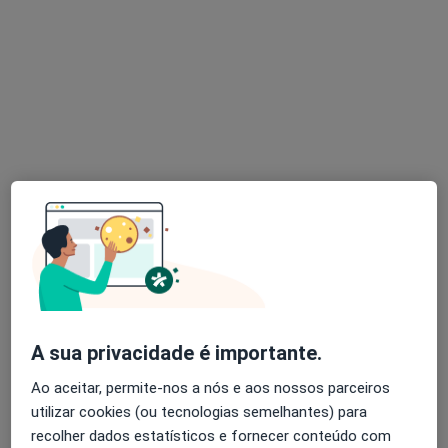
Dra. Rita Meira
Psicólogo
132 opiniões
R. dos Prados 25, Braga
•
Mapa
Rita Meira, Psicologia - Braga
Consulta online
55 €
Esse especialista não oferece agendamento online para esse endereço.
Solicite um atendimento
A sua privacidade é importante.
Ao aceitar, permite-nos a nós e aos nossos parceiros
utilizar cookies (ou tecnologias semelhantes) para
recolher dados estatísticos e fornecer conteúdo com