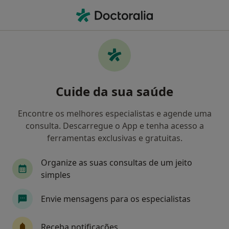
Men
Perturbações Do Comportamento • Guimarães, Braga
Filters
• 1
Mapa
Perturbações do comportamento,
Cuide da sua saúde
Guimarães
Como classificamos os resultados
Encontre os melhores especialistas e agende uma
consulta. Descarregue o App e tenha acesso a
ferramentas exclusivas e gratuitas.
Qual é a especialização que procura?
Organize as suas consultas de um jeito
Psicólogo
simples
Envie mensagens para os especialistas
Receba notificações