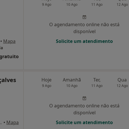
9 Ago
10 Ago
11 Ago
12 Ago
O agendamento online não está
disponível
•
Mapa
Solicite um atendimento
da
 gratuito
çalves
Hoje
Amanhã
Ter,
Qua
9 Ago
10 Ago
11 Ago
12 Ago
O agendamento online não está
disponível
o, Nº205 Azurém, Guimarães
•
Mapa
Solicite um atendimento