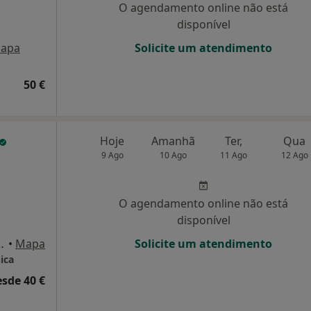
O agendamento online não está
disponível
apa
Solicite um atendimento
50 €
Hoje
Amanhã
Ter,
Qua
9 Ago
10 Ago
11 Ago
12 Ago
O agendamento online não está
disponível
 298 sala u, Guimarães
•
Mapa
Solicite um atendimento
ica
esde 40 €