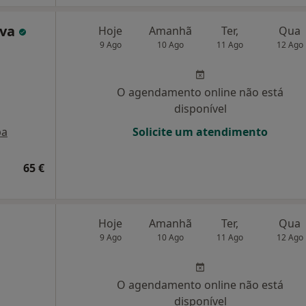
lva
Hoje
Amanhã
Ter,
Qua
9 Ago
10 Ago
11 Ago
12 Ago
O agendamento online não está
disponível
pa
Solicite um atendimento
65 €
Hoje
Amanhã
Ter,
Qua
9 Ago
10 Ago
11 Ago
12 Ago
O agendamento online não está
disponível