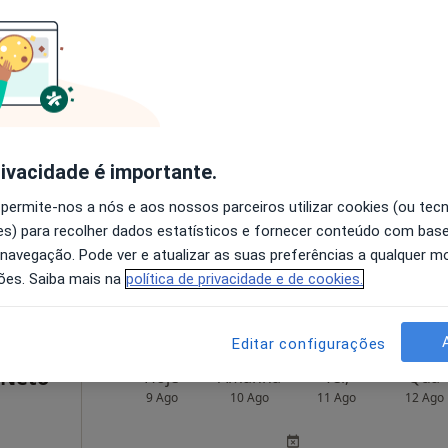
O agendamento online não está
disponível
Saúde
Solicite um atendimento
úde
rivacidade é importante.
 permite-nos a nós e aos nossos parceiros utilizar cookies (ou tec
s) para recolher dados estatísticos e fornecer conteúdo com bas
 navegação. Pode ver e atualizar as suas preferências a qualquer 
•
Mapa
ões. Saiba mais na
política de privacidade e de cookies.
50 €
Editar configurações
 Neto
Hoje
Amanhã
Ter,
Qua
9 Ago
10 Ago
11 Ago
12 Ago