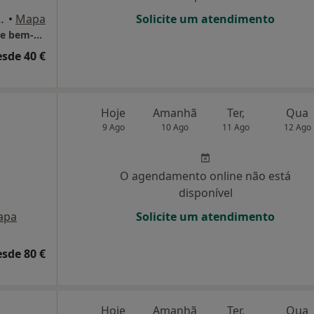
, 84-CH Guimarães, Guimarães
•
Mapa
Solicite um atendimento
Centro Clínico Dra. Luísa Leal Saúde mental e bem-estar
esde 40 €
Hoje
Amanhã
Ter,
Qua
9 Ago
10 Ago
11 Ago
12 Ago
O agendamento online não está
disponível
apa
Solicite um atendimento
esde 80 €
Hoje
Amanhã
Ter,
Qua