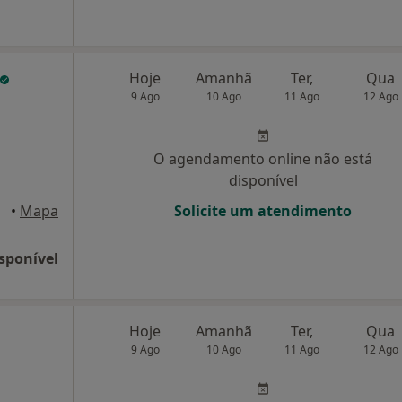
Hoje
Amanhã
Ter,
Qua
9 Ago
10 Ago
11 Ago
12 Ago
O agendamento online não está
disponível
•
Mapa
Solicite um atendimento
sponível
Hoje
Amanhã
Ter,
Qua
9 Ago
10 Ago
11 Ago
12 Ago