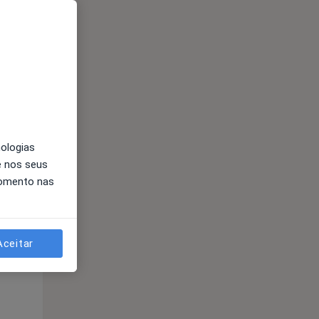
nologias
e nos seus
momento nas
Aceitar
Qui,
Sex,
Sáb,
13 Ago
14 Ago
15 Ago