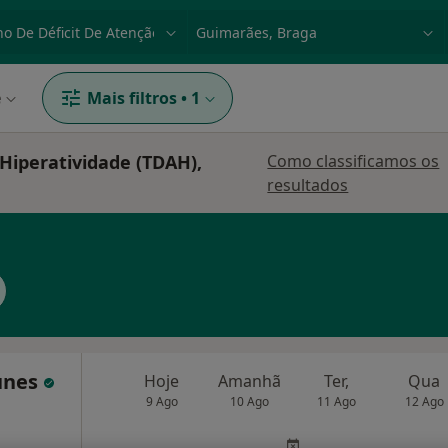
dade, doença ou nome
p. ex. Lisboa
e
Mais filtros
•
1
Hiperatividade (TDAH),
Como classificamos os
resultados
tunes
Hoje
Amanhã
Ter,
Qua
9 Ago
10 Ago
11 Ago
12 Ago