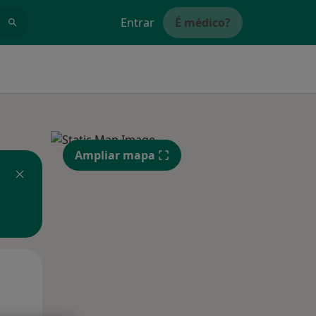
Entrar
É médico?
Ampliar mapa
Qui,
Sex,
Sáb,
13 Ago
14 Ago
15 Ago