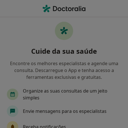
Men
Transtornos De Estresse Pós-Traumáticos • Guimarães, Braga
Filters
• 1
Mapa
Transtornos De Estresse Pós-Traumáticos,
Cuide da sua saúde
Guimarães
Como classificamos os resultados
Encontre os melhores especialistas e agende uma
consulta. Descarregue o App e tenha acesso a
ferramentas exclusivas e gratuitas.
Qual é a especialização que procura?
Organize as suas consultas de um jeito
Psicólogo
Terapeuta alternativo
Nutricio
simples
Envie mensagens para os especialistas
Receba notificações