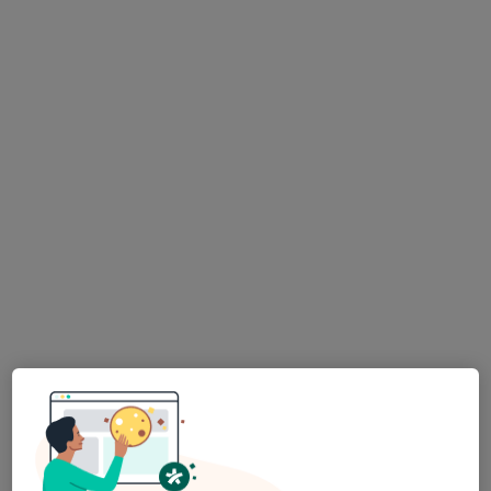
Esse especialista não oferece agendamento online para esse endereço.
Solicite um atendimento
Dra. Mafalda Machado de Sousa
Psicólogo
3 opiniões
Rua José António Cruz 235, Braga
•
Mapa
Instituto Cardiovascular de Braga
Primeira consulta Psicologia
Preço não disponível
Esse especialista não oferece agendamento online para esse endereço.