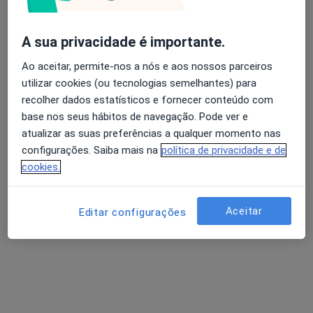
Solicite um atendimento
A sua privacidade é importante.
Ao aceitar, permite-nos a nós e aos nossos parceiros
utilizar cookies (ou tecnologias semelhantes) para
recolher dados estatísticos e fornecer conteúdo com
base nos seus hábitos de navegação. Pode ver e
atualizar as suas preferências a qualquer momento nas
configurações. Saiba mais na
política de privacidade e de
cookies.
Manuela Marques
Psicólogo
Aceitar
Editar configurações
11 opiniões
Morada 1
Morada 2
Morada 3
Rua Serpa Pinto, Guimarães
•
Mapa