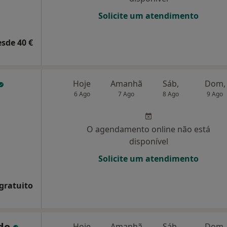
Solicite um atendimento
esde 40 €
Hoje
Amanhã
Sáb,
Dom,
6 Ago
7 Ago
8 Ago
9 Ago
O agendamento online não está
disponível
Solicite um atendimento
 gratuito
ado
Hoje
Amanhã
Sáb,
Dom,