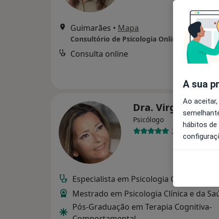
Guimarães
•
Mapa
Consultório de Psicologia Online - Guimarã
Consulta online
d
A sua p
Ao aceitar,
Dra. Virgínia An
semelhante
Psicólogo
hábitos de
213 opiniões
configuraç
Especialista em Psicologia Clínica e da 
Mestrado em Psicologia Clínica e da Sa
Pós-Graduação em Terapia Cognitiva-
Comportamental