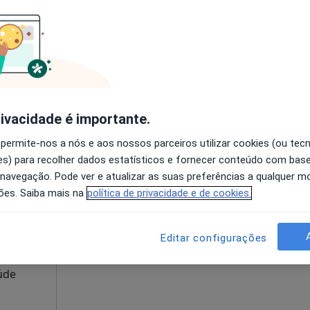
disponível
Solicite um atendimento
es
esde 55 €
rivacidade é importante.
 permite-nos a nós e aos nossos parceiros utilizar cookies (ou tec
tunes
Hoje
Amanhã
Sáb,
Dom,
s) para recolher dados estatísticos e fornecer conteúdo com bas
6 Ago
7 Ago
8 Ago
9 Ago
 navegação. Pode ver e atualizar as suas preferências a qualquer 
ões. Saiba mais na
política de privacidade e de cookies.
O agendamento online não está
disponível
Editar configurações
Saúde
Solicite um atendimento
úde