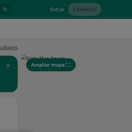
Entrar
É médico?
sultados
Ampliar mapa
Segunda-feira
Ter,
Qua
10 Ago
11 Ago
12 Ago