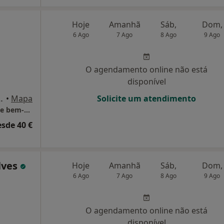
Hoje
Amanhã
Sáb,
Dom,
6 Ago
7 Ago
8 Ago
9 Ago
O agendamento online não está
disponível
, 84-CH Guimarães, Guimarães
•
Mapa
Solicite um atendimento
Centro Clínico Dra. Luísa Leal Saúde mental e bem-estar
esde 40 €
lves
Hoje
Amanhã
Sáb,
Dom,
6 Ago
7 Ago
8 Ago
9 Ago
O agendamento online não está
disponível