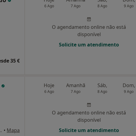
6 Ago
7 Ago
8 Ago
9 Ago
O agendamento online não está
disponível
Solicite um atendimento
esde 35 €
o
Hoje
Amanhã
Sáb,
Dom,
6 Ago
7 Ago
8 Ago
9 Ago
O agendamento online não está
disponível
350, 1º andar, Guimarães
•
Mapa
Solicite um atendimento