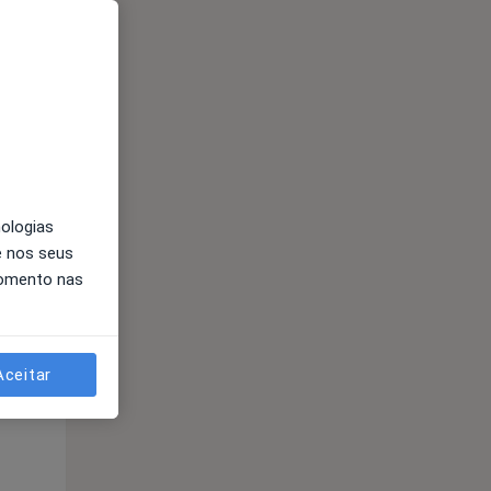
nologias
Segunda-feira
Ter,
Qua
e nos seus
10 Ago
11 Ago
12 Ago
momento nas
Aceitar