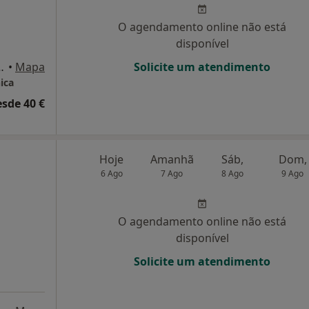
O agendamento online não está
disponível
 298 sala u, Guimarães
•
Mapa
Solicite um atendimento
ica
esde 40 €
Hoje
Amanhã
Sáb,
Dom,
6 Ago
7 Ago
8 Ago
9 Ago
O agendamento online não está
disponível
Solicite um atendimento