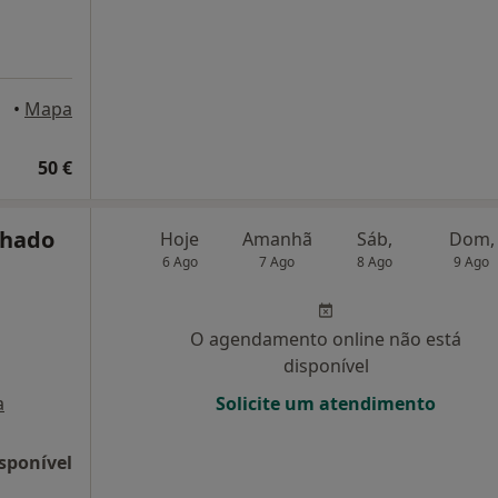
•
Mapa
50 €
chado
Hoje
Amanhã
Sáb,
Dom,
6 Ago
7 Ago
8 Ago
9 Ago
O agendamento online não está
disponível
a
Solicite um atendimento
sponível