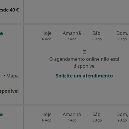
esde 40 €
Hoje
Amanhã
Sáb,
Dom,
6 Ago
7 Ago
8 Ago
9 Ago
O agendamento online não está
disponível
•
Mapa
Solicite um atendimento
sponível
Hoje
Amanhã
Sáb,
Dom,
6 Ago
7 Ago
8 Ago
9 Ago