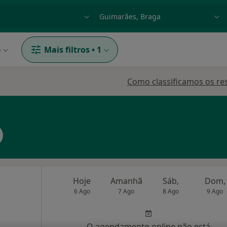
dade, doença ou nome
p. ex. Lisboa
e
Mais filtros
•
1
Como classificamos os re
Hoje
Amanhã
Sáb,
Dom,
6 Ago
7 Ago
8 Ago
9 Ago
O agendamento online não está