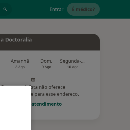
Entrar
É médico?
a Doctoralia
Amanhã
Dom,
Segunda-feira
Ter,
Qu
8 Ago
9 Ago
10 Ago
11 Ago
12 Ag
Esse especialista não oferece
amento online para esse endereço.
Solicite um atendimento