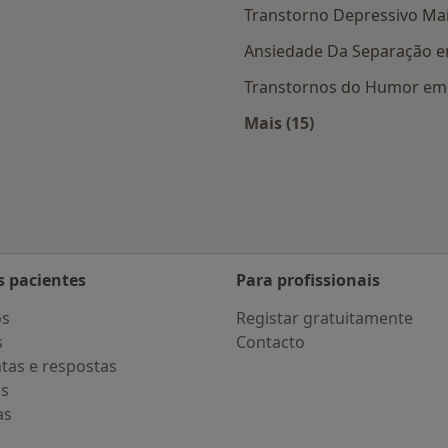
Transtorno Depressivo Mai
Ansiedade Da Separação e
Transtornos do Humor em 
Mais (15)
 Vila Nova de Famalicão
Mais na categoria: D
s pacientes
Para profissionais
os
Registar gratuitamente
s
Contacto
tas e respostas
os
as