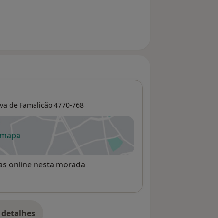
ova de Famalicão
4770-768
 mapa
re num novo separador
rvas online nesta morada
 detalhes