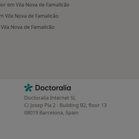
or em Vila Nova de Famalicão
m Vila Nova de Famalicão
Vila Nova de Famalicão
oenças mais tratadas
Contacto
Doctoralia - Homepage
Doctoralia Internet SL
C/ Josep Pla 2 - Building B2, floor 13
08019 Barcelona, Spain