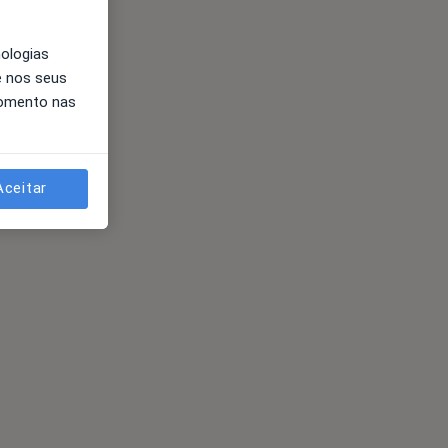
nologias
e nos seus
momento nas
Aceitar