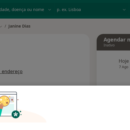
dade, doença ou nome
p. ex. Lisboa
Janine Dias
Mudar de cidade
Agendar n
Inativo
Hoje
 especializações
7 Ago
1 endereço
agend
Solicite um atendimento
Consultórios
Opiniões