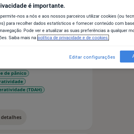
rivacidade é importante.
 permite-nos a nós e aos nossos parceiros utilizar cookies (ou tec
sidade do Minho, com especialização
s) para recolher dados estatísticos e fornecer conteúdo com bas
rso profissional, conta com estágio na
 navegação. Pode ver e atualizar as suas preferências a qualquer 
do Minho, atendendo crianças, adultos
ões. Saiba mais na
política de privacidade e de cookies.
nvestigadora na mesma Universidade,
mas de intervenção em grupo e
etências transversais na população
Editar configurações
ntária na Associação Lipac e Psicóloga
asDental, dedica-se a várias
e de pânico
de, medos, alterações
ratividade
eratividade (TDAH)
more_diseases
 detalhes
bre a experiência