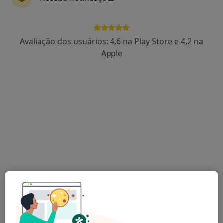
Dra. Milena Liorci
Avaliação dos usuários: 4,6 na Play Store e 4,2 na
Cirurgião geral
Apple
7 opiniões
Largo Alexandre Sá Pinto 44 b4, Porto
•
Mapa
Liorci Clinic
Primeira consulta Cirurgia Geral
90 €
Esse especialista não oferece agendamento online para esse endereço.
Solicite um atendimento