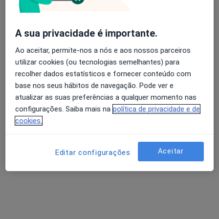
A sua privacidade é importante.
Fernando Ferreira
Cirurgião geral
Ao aceitar, permite-nos a nós e aos nossos parceiros
19 opiniões
utilizar cookies (ou tecnologias semelhantes) para
recolher dados estatísticos e fornecer conteúdo com
Estrada da Circunvalação, 14341, Porto
•
Mapa
base nos seus hábitos de navegação. Pode ver e
Hospital CUF Porto
atualizar as suas preferências a qualquer momento nas
Esse especialista não oferece agendamento online para esse endereço.
configurações. Saiba mais na
política de privacidade e de
cookies.
Solicite um atendimento
Aceitar
Editar configurações