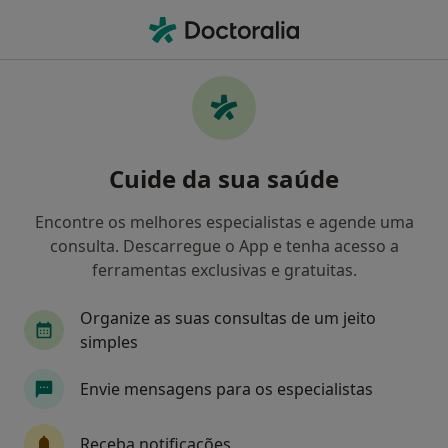
Men
Hemorróidas • Porto, Porto
Filters
• 1
Mapa
Hemorróidas, Porto
Cuide da sua saúde
Como classificamos os resultados
Encontre os melhores especialistas e agende uma
consulta. Descarregue o App e tenha acesso a
Qual é a especialização que procura?
ferramentas exclusivas e gratuitas.
Cirurgião geral
Cirurgião maxilo-facial
Ci
Organize as suas consultas de um jeito
simples
Envie mensagens para os especialistas
Receba notificações