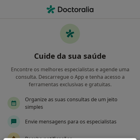
Men
O que procura?
Homepage
Doenças
Complicações Pós-Operatórias
Complicações pós-operatórias -
Cuide da sua saúde
Informação, especialistas,
perguntas frequentes
Encontre os melhores especialistas e agende uma
consulta. Descarregue o App e tenha acesso a
ferramentas exclusivas e gratuitas.
Organize as suas consultas de um jeito
Informação
simples
Envie mensagens para os especialistas
Especialistas - complicações pós-operatórias
Receba notificações