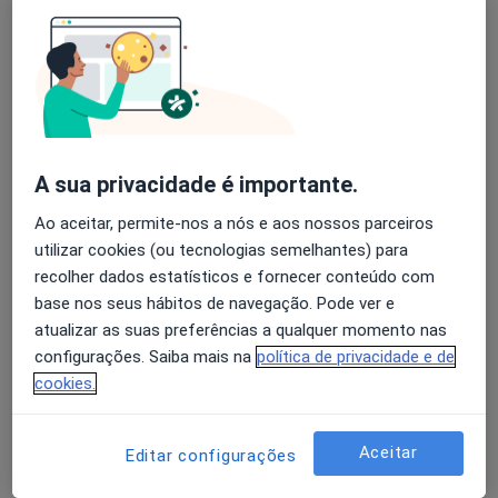
Paula Maia
Avaliação dos usuários: 4,6 na Play Store e 4,2 na
Enfermeiro
Apple
Lisboa
A sua privacidade é importante.
António Oliveira
Ao aceitar, permite-nos a nós e aos nossos parceiros
Cirurgião geral
utilizar cookies (ou tecnologias semelhantes) para
Vila Real
recolher dados estatísticos e fornecer conteúdo com
base nos seus hábitos de navegação. Pode ver e
atualizar as suas preferências a qualquer momento nas
Raquel Sánchez
configurações. Saiba mais na
política de privacidade e de
Cirurgião geral
cookies.
Évora
Aceitar
Editar configurações
Sofia Sousa