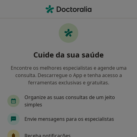
Men
Lipoma • Porto, Porto
Filters
• 1
Mapa
Lipoma, Porto
Cuide da sua saúde
Como classificamos os resultados
Encontre os melhores especialistas e agende uma
consulta. Descarregue o App e tenha acesso a
Qual é a especialização que procura?
ferramentas exclusivas e gratuitas.
Cirurgião geral
Organize as suas consultas de um jeito
simples
Envie mensagens para os especialistas
Receba notificações