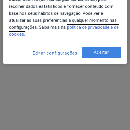
recolher dados estatísticos e fornecer conteúdo com
Dr. Luis Couceiro
base nos seus hábitos de navegação. Pode ver e
Cirurgião geral
atualizar as suas preferências a qualquer momento nas
configurações. Saiba mais na
política de privacidade e de
Rua da Bolsa, 80, Porto
•
Mapa
cookies.
Porto Hernia Clinic
Cirurgia da parede abdominal
Serviço gratuito
Aceitar
Esse especialista não oferece agendamento online para esse endereço.
Editar configurações
Solicite um atendimento