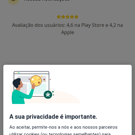
Fernando Ferreira
Avaliação dos usuários: 4,6 na Play Store e 4,2 na
Cirurgião geral
Apple
19 opiniões
Estrada da Circunvalação, 14341, Porto
•
Mapa
Hospital CUF Porto
Esse especialista não oferece agendamento online para esse endereço.
Solicite um atendimento
A sua privacidade é importante.
Ao aceitar, permite-nos a nós e aos nossos parceiros
utilizar cookies (ou tecnologias semelhantes) para