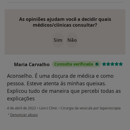
As opiniões ajudam você a decidir quais
médicos/clínicas consultar?
Sim
Não
Maria Carvalho
Consulta verificada
M
Aconselho. É uma doçura de médica e como
pessoa. Esteve atenta ás minhas queixas.
Explicou tudo de maneira que percebi todas as
explicações
4 de abril de 2022
•
Liorci Clinic
•
Cirurgia da vesicula por laparoscopia
na opinião do utilizador Maria Carvalho
•
Denunciar abuso