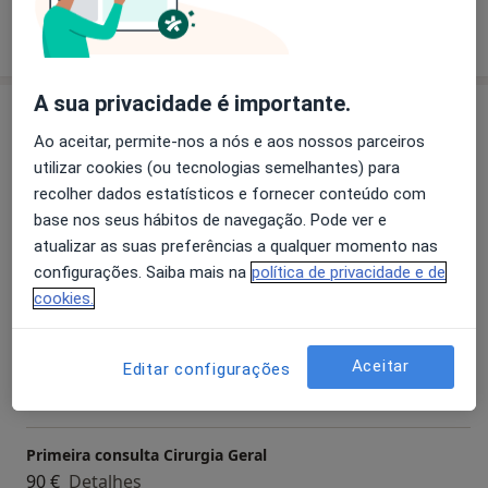
Mostrar mais detalhes
sobre a experiência
A sua privacidade é importante.
Serviços e preços
Ao aceitar, permite-nos a nós e aos nossos parceiros
Hemorroidectomia
utilizar cookies (ou tecnologias semelhantes) para
Marcar uma consulta
Desde 90 €
Detalhes
recolher dados estatísticos e fornecer conteúdo com
base nos seus hábitos de navegação. Pode ver e
atualizar as suas preferências a qualquer momento nas
Tratamento Cirúrgico da
Trombose Hemorroidaria
configurações. Saiba mais na
política de privacidade e de
Marcar uma consulta
Externa
cookies.
Desde 90 €
Detalhes
Aceitar
Editar configurações
Consulta online
90 €
Detalhes
Primeira consulta Cirurgia Geral
90 €
Detalhes