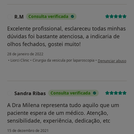
R.M
Consulta verificada
R
Excelente profissional, esclareceu todas minhas
dúvidas foi bastante atenciosa, a indicaria de
olhos fechados, gostei muito!
28 de janeiro de 2022
na opinião do utilizad
•
Liorci Clinic
•
Cirurgia da vesicula por laparoscopia
•
Denunciar abuso
Sandra Ribas
Consulta verificada
S
A Dra Milena representa tudo aquilo que um
paciente espera de um médico. Atenção,
sensibilidade, experiência, dedicação, etc
15 de dezembro de 2021