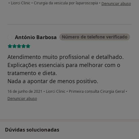
na opinião do utiliza
•
Liorci Clinic
•
Cirurgia da vesicula por laparoscopia
•
Denunciar abuso
António Barbosa
Número de telefone verificado
A
Atendimento muito profissional e detalhado.
Explicações essenciais para melhorar com o
tratamento e dieta.
Nada a apontar de menos positivo.
16 de junho de 2021
•
Liorci Clinic
•
Primeira consulta Cirurgia Geral
•
na opinião do utilizador António Barbosa
Denunciar abuso
Dúvidas solucionadas