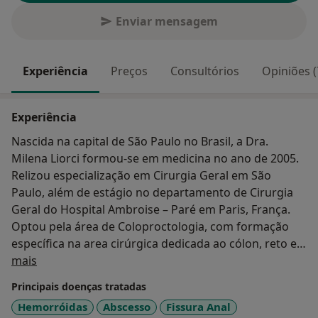
Enviar mensagem
Experiência
Preços
Consultórios
Opiniões (
Experiência
Nascida na capital de São Paulo no Brasil, a Dra.
Milena Liorci formou-se em medicina no ano de 2005.
Relizou especialização em Cirurgia Geral em São
Paulo, além de estágio no departamento de Cirurgia
Geral do Hospital Ambroise – Paré em Paris, França.
Optou pela área de Coloproctologia, com formação
específica na area cirúrgica dedicada ao cólon, reto e
Sobre mim
ânus. Foi estagiária no departamento de cirurgia
mais
colorretal da Cleveland Clinic da Florida, EUA. É
Principais doenças tratadas
membro do Colégio Brasileiro de Cirurgiões,
Hemorróidas
Abscesso
Fissura Anal
Sociedade Brasileira de Coloproctologia e Sociedade