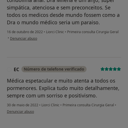
simpática, atenciosa e sem preconceitos. Se
todos os medicos desde mundo fossem como a
Dra o mundo médico seria um paraiso.
16 de outubro de 2022
•
Liorci Clinic
•
Primeira consulta Cirurgia Geral
na opinião do utilizador Conta eliminada
•
Denunciar abuso
EC
Número de telefone verificado
E
Médica espetacular e muito atenta a todos os
pormenores. Explica tudo muito detalhamente,
sempre com um sorriso e positivismo.
30 de maio de 2022
•
Liorci Clinic
•
Primeira consulta Cirurgia Geral
•
na opinião do utilizador EC
Denunciar abuso