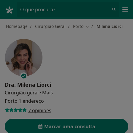
Men
O que procura?
Homepage
Cirurgião Geral
Porto
Milena Liorci
Mudar de cidade
Dra.
Milena Liorci
sobre as especializações
Cirurgião geral
·
Mais
Porto
1 endereço
7 opiniões
Marcar uma consulta