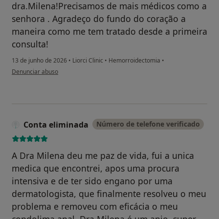
dra.Milena!Precisamos de mais médicos como a
senhora . Agradeço do fundo do coração a
maneira como me tem tratado desde a primeira
consulta!
13 de junho de 2026
•
Liorci Clinic
•
Hemorroidectomia
•
na opinião do utilizador Elisa Maria Peixoto Vaz de Lima Moreira Ribeiro
Denunciar abuso
Conta eliminada
Número de telefone verificado
A Dra Milena deu me paz de vida, fui a unica
medica que encontrei, apos uma procura
intensiva e de ter sido engano por uma
dermatologista, que finalmente resolveu o meu
problema e removeu com eficácia o meu
condolima anal. Dra Milena é um anjo, super