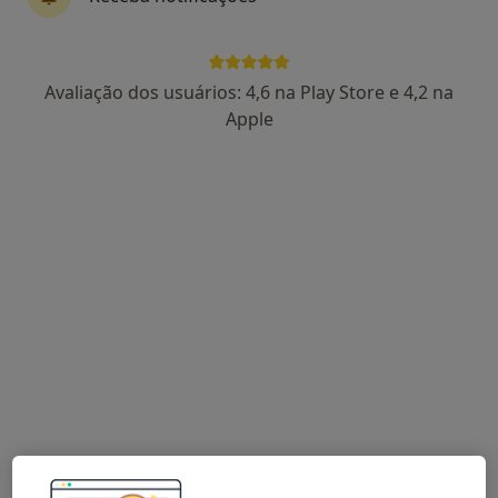
Fernando Ferreira
Avaliação dos usuários: 4,6 na Play Store e 4,2 na
Cirurgião geral
Apple
19 opiniões
Estrada da Circunvalação, 14341, Porto
•
Mapa
Hospital CUF Porto
Esse especialista não oferece agendamento online para esse endereço.
Solicite um atendimento