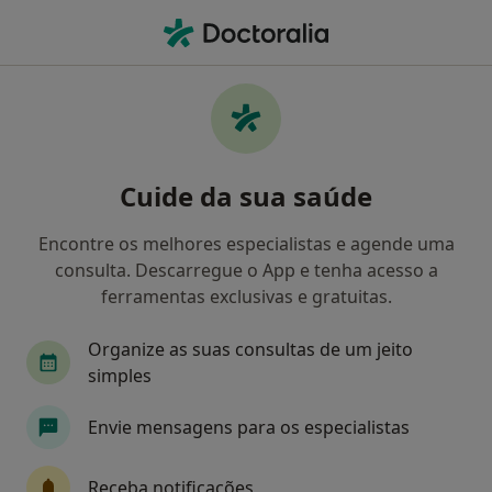
Men
Colecistite Aguda • Porto, Porto
Filters
• 1
Mapa
Colecistite Aguda, Porto
Cuide da sua saúde
Como classificamos os resultados
Encontre os melhores especialistas e agende uma
consulta. Descarregue o App e tenha acesso a
Qual é a especialização que procura?
ferramentas exclusivas e gratuitas.
Cirurgião geral
Cardiologista
Dermatolog
Organize as suas consultas de um jeito
simples
Envie mensagens para os especialistas
Receba notificações