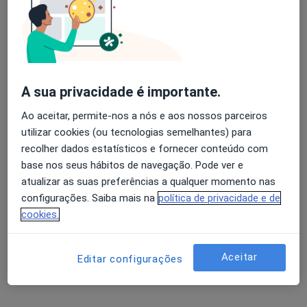
Dr. Renato Bessa de Melo
Cirurgião geral
4 opiniões
Avenida da Boavista, 171, Porto
•
Mapa
A sua privacidade é importante.
Hospital Lusíadas Porto
Ao aceitar, permite-nos a nós e aos nossos parceiros
Esse especialista não oferece agendamento online para esse endereço.
utilizar cookies (ou tecnologias semelhantes) para
recolher dados estatísticos e fornecer conteúdo com
Solicite um atendimento
base nos seus hábitos de navegação. Pode ver e
atualizar as suas preferências a qualquer momento nas
configurações. Saiba mais na
política de privacidade e de
cookies.
Aceitar
Editar configurações