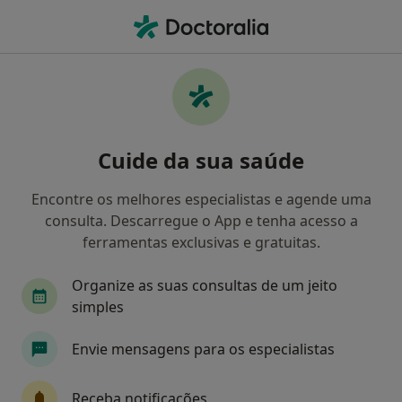
Men
Hérnia Abdominal • Porto, Porto
Filters
• 1
Mapa
Hérnia Abdominal, Porto
Cuide da sua saúde
Como classificamos os resultados
Encontre os melhores especialistas e agende uma
consulta. Descarregue o App e tenha acesso a
Qual é a especialização que procura?
ferramentas exclusivas e gratuitas.
Cirurgião geral
Cardiologista
Dermatolog
Organize as suas consultas de um jeito
simples
Envie mensagens para os especialistas
Receba notificações