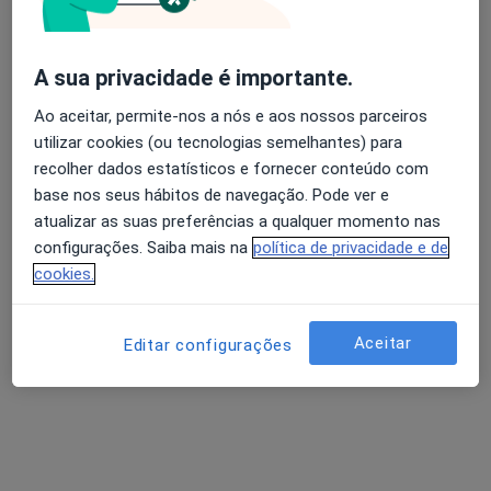
Dr. Renato Bessa de Melo
Cirurgião geral
A sua privacidade é importante.
4 opiniões
Ao aceitar, permite-nos a nós e aos nossos parceiros
Avenida da Boavista, 171, Porto
•
Mapa
utilizar cookies (ou tecnologias semelhantes) para
Hospital Lusíadas Porto
recolher dados estatísticos e fornecer conteúdo com
Esse especialista não oferece agendamento online para esse endereço.
base nos seus hábitos de navegação. Pode ver e
atualizar as suas preferências a qualquer momento nas
Solicite um atendimento
configurações. Saiba mais na
política de privacidade e de
cookies.
Aceitar
Editar configurações