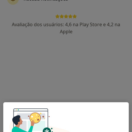
Fernando Ferreira
Avaliação dos usuários: 4,6 na Play Store e 4,2 na
Cirurgião geral
Apple
19 opiniões
Estrada da Circunvalação, 14341, Porto
•
Mapa
Hospital CUF Porto
Esse especialista não oferece agendamento online para esse endereço.
Solicite um atendimento