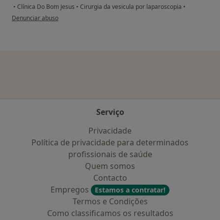
•
Clínica Do Bom Jesus
•
Cirurgia da vesicula por laparoscopia
•
na opinião do utilizador Anónimo
Denunciar abuso
Serviço
Privacidade
Política de privacidade para determinados
profissionais de saúde
Quem somos
Contacto
Empregos
Estamos a contratar!
Termos e Condições
Como classificamos os resultados