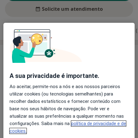
Solicite um atendimento
Experiência
Preços
Consultórios
Opiniões (
Experiência
Cirurgia Geral, Cirurgia da Parede abdominal, cirurgia
hepatobiliopancreatica, Cirurgia colorectal, cirurgia de
A sua privacidade é importante.
pele e tecidos moles, cirurgia laparoscopica, urgências
e emergências abdominais e traumáticas, cirurgia
Ao aceitar, permite-nos a nós e aos nossos parceiros
oncológica abdominal, pé diabético
utilizar cookies (ou tecnologias semelhantes) para
recolher dados estatísticos e fornecer conteúdo com
Principais doenças tratadas
base nos seus hábitos de navegação. Pode ver e
Abscesso Abdominal
Diverticulite
atualizar as suas preferências a qualquer momento nas
a11
Bócio Nodular
Fissura Anal
Abdome Agudo
+22
configurações. Saiba mais na
política de privacidade e de
cookies.