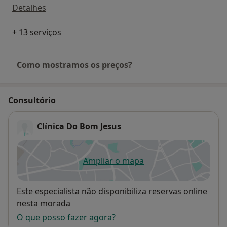
Detalhes
+ 13 serviços
Como mostramos os preços?
Consultório
Clínica Do Bom Jesus
Ampliar o mapa
abre num novo separador
Disponibilidade
Este especialista não disponibiliza reservas online
nesta morada
O que posso fazer agora?