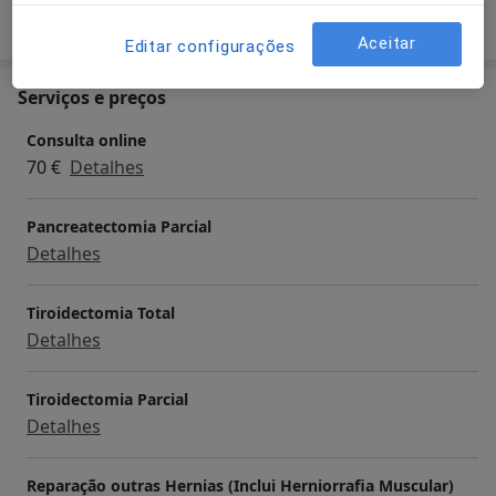
Mostrar mais detalhes
sobre a experiência
Aceitar
Editar configurações
Serviços e preços
Consulta online
70 €
Detalhes
Pancreatectomia Parcial
Detalhes
Tiroidectomia Total
Detalhes
Tiroidectomia Parcial
Detalhes
Reparação outras Hernias (Inclui Herniorrafia Muscular)