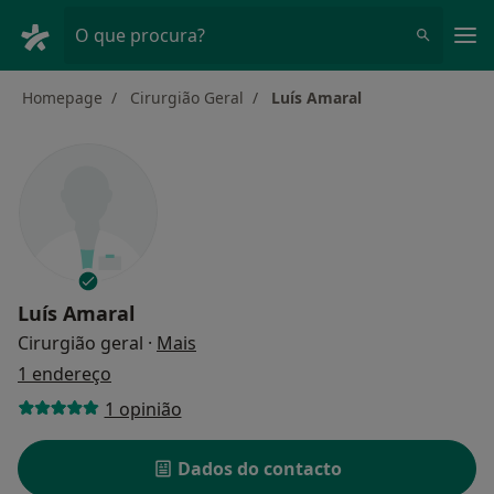
Men
O que procura?
Homepage
Cirurgião Geral
Luís Amaral
Luís Amaral
sobre as especializações
Cirurgião geral
·
Mais
1 endereço
1 opinião
Dados do contacto