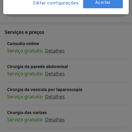
Aceitar
Editar configurações
Mostrar mais detalhes
sobre a experiência
Serviços e preços
Consulta online
Serviço gratuito
Detalhes
Cirurgia da parede abdominal
Serviço gratuito
Detalhes
Cirurgia da vesicula por laparoscopia
Serviço gratuito
Detalhes
Cirurgia das varizes
Serviço gratuito
Detalhes