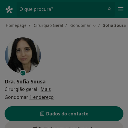
Men
O que procura?
Homepage
Cirurgião Geral
Gondomar
Sofia Sousa
Mudar de cidade
Dra.
Sofia Sousa
sobre as especializações
Cirurgião geral
·
Mais
Gondomar
1 endereço
Dados do contacto