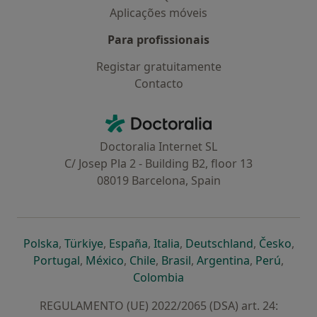
Aplicações móveis
Para profissionais
Registar gratuitamente
Contacto
Contacto
Doctoralia - Homepage
Doctoralia Internet SL
C/ Josep Pla 2 - Building B2, floor 13
08019 Barcelona, Spain
abre num novo separador
abre num novo separador
abre num novo separador
abre num novo separado
abre num n
abre
Polska
,
Türkiye
,
España
,
Italia
,
Deutschland
,
Česko
,
abre num novo separador
abre num novo separador
abre num novo separador
abre num novo separa
abre num no
abre n
Portugal
,
México
,
Chile
,
Brasil
,
Argentina
,
Perú
,
abre num novo separad
Colombia
REGULAMENTO (UE) 2022/2065 (DSA) art. 24: