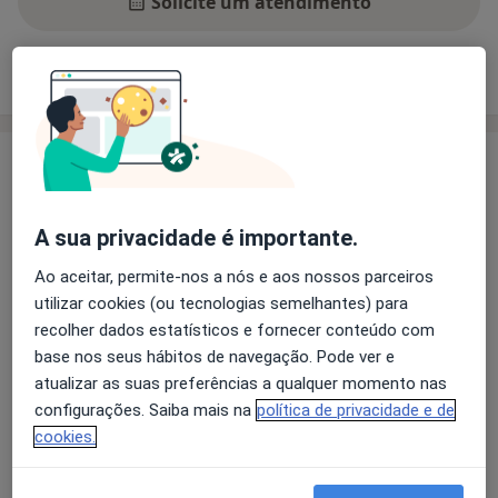
Solicite um atendimento
Experiência
Preços
Consultórios
Opiniões
Experiência
Cirurgia da Parede Abdominal, Cirurgia da Vesícula
Biliar, Cirurgia Anorretal, Cirurgia de Quisto Pilonidal,
A sua privacidade é importante.
Cirurgia Esofagogástrica, Cirurgia Colorretal, Cirurgia
Ao aceitar, permite-nos a nós e aos nossos parceiros
da Tiroide e Paratiroides, Cirurgia da Mama, Cirurgia
utilizar cookies (ou tecnologias semelhantes) para
Minimamente Invasiva, Cirurgia Laparoscópica,
recolher dados estatísticos e fornecer conteúdo com
Cirurgia Oncológica, Cirurgia de Ambulatório
Sobre mim
base nos seus hábitos de navegação. Pode ver e
mais
atualizar as suas preferências a qualquer momento nas
Principais doenças tratadas
configurações. Saiba mais na
política de privacidade e de
Colangite
Hérnia Abdominal
Hemorróidas
cookies.
a11y_sr_more_diseas
Obesidade Mórbida
Hernia
+25