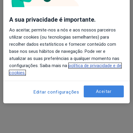
Dr. Renato Bessa de Melo
A sua privacidade é importante.
Cirurgião geral
4 opiniões
Ao aceitar, permite-nos a nós e aos nossos parceiros
Avenida da Boavista, 171, Porto
•
Mapa
utilizar cookies (ou tecnologias semelhantes) para
Hospital Lusíadas Porto
recolher dados estatísticos e fornecer conteúdo com
base nos seus hábitos de navegação. Pode ver e
Esse especialista não oferece agendamento online para esse endereço.
atualizar as suas preferências a qualquer momento nas
configurações. Saiba mais na
política de privacidade e de
Solicite um atendimento
cookies.
Aceitar
Editar configurações