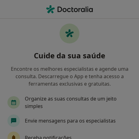
Men
Abdome Agudo • Porto, Porto
Filters
• 1
Mapa
Abdome Agudo, Porto
Cuide da sua saúde
Como classificamos os resultados
Encontre os melhores especialistas e agende uma
consulta. Descarregue o App e tenha acesso a
Qual é a especialização que procura?
ferramentas exclusivas e gratuitas.
Cirurgião geral
Cardiologista
Dermatolog
Organize as suas consultas de um jeito
simples
Envie mensagens para os especialistas
Receba notificações