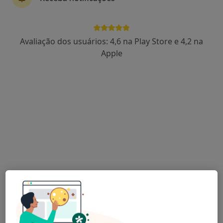
Fernando Ferreira
Avaliação dos usuários: 4,6 na Play Store e 4,2 na
Cirurgião geral
Apple
19 opiniões
Estrada da Circunvalação, 14341, Porto
•
Mapa
Hospital CUF Porto
Esse especialista não oferece agendamento online para esse endereço.
Solicite um atendimento