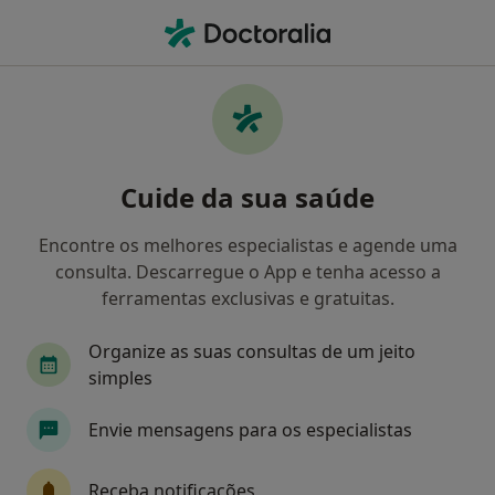
Men
O que procura?
Homepage
Doenças
Hemorróidas
Hemorróidas - Informação,
Cuide da sua saúde
especialistas, perguntas
frequentes
Encontre os melhores especialistas e agende uma
consulta. Descarregue o App e tenha acesso a
ferramentas exclusivas e gratuitas.
Organize as suas consultas de um jeito
Informação
Perguntas & Respostas
simples
Envie mensagens para os especialistas
Especialistas - hemorróidas
Receba notificações