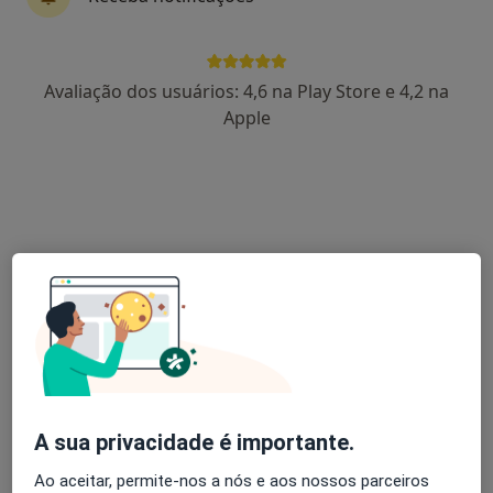
Pedro Correia Da Silva
Avaliação dos usuários: 4,6 na Play Store e 4,2 na
Cirurgião geral
Apple
Porto
José Morais e Castro
Cirurgião geral
Viseu
Paulo Roquete
Cirurgião geral
Lisboa
A sua privacidade é importante.
António Oliveira
Ao aceitar, permite-nos a nós e aos nossos parceiros