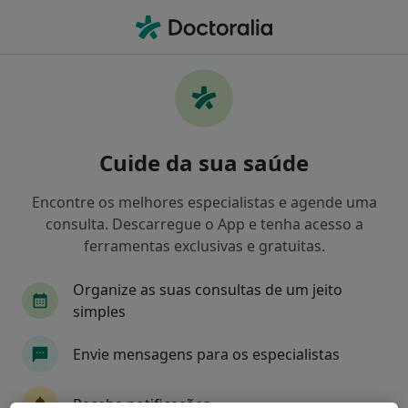
Men
O que procura?
Homepage
Doenças
Insulinoma
Insulinoma - Informação,
Cuide da sua saúde
especialistas, perguntas
frequentes
Encontre os melhores especialistas e agende uma
consulta. Descarregue o App e tenha acesso a
ferramentas exclusivas e gratuitas.
Organize as suas consultas de um jeito
Informação
simples
Envie mensagens para os especialistas
Especialistas - insulinoma
Receba notificações