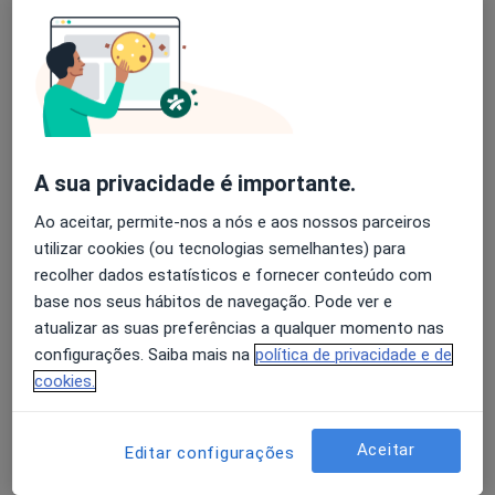
A Baldaque Faria
Avaliação dos usuários: 4,6 na Play Store e 4,2 na
Endocrinologista
Apple
Porto
A sua privacidade é importante.
A Meireles Araújo Teixeira
Ao aceitar, permite-nos a nós e aos nossos parceiros
Cirurgião geral
utilizar cookies (ou tecnologias semelhantes) para
Porto
recolher dados estatísticos e fornecer conteúdo com
base nos seus hábitos de navegação. Pode ver e
atualizar as suas preferências a qualquer momento nas
Adriano P Lima Andrade
configurações. Saiba mais na
política de privacidade e de
Cirurgião geral
cookies.
Angra Do Heroísmo
Aceitar
Editar configurações
Alberto Castro