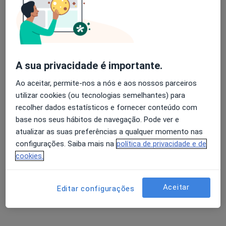
José Bravo Pimentão
Avaliação dos usuários: 4,6 na Play Store e 4,2 na
Reumatologista
Apple
Lisboa
A sua privacidade é importante.
Ao aceitar, permite-nos a nós e aos nossos parceiros
André Faria Couto
utilizar cookies (ou tecnologias semelhantes) para
recolher dados estatísticos e fornecer conteúdo com
Traumatologista, Médico do desporto, Médico do trabalho
Porto
base nos seus hábitos de navegação. Pode ver e
atualizar as suas preferências a qualquer momento nas
configurações. Saiba mais na
política de privacidade e de
A Alberto Lemos
cookies.
Traumatologista
Porto
Aceitar
Editar configurações
A Rosmaninho Seabra