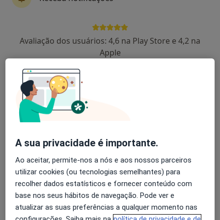
António Aroso Dias António Aroso,
Aroso-Dias
Avaliação dos usuários: 4,6 na Play Store e 4,2 na
Apple
Reumatologista
Sr.ª Da Hora
Antonio Vilar
Reumatologista
Queluz
A sua privacidade é importante.
José Bravo Pimentão
Ao aceitar, permite-nos a nós e aos nossos parceiros
Reumatologista
utilizar cookies (ou tecnologias semelhantes) para
Lisboa
recolher dados estatísticos e fornecer conteúdo com
base nos seus hábitos de navegação. Pode ver e
atualizar as suas preferências a qualquer momento nas
Adriano J Moreira Neto
configurações. Saiba mais na
política de privacidade e de