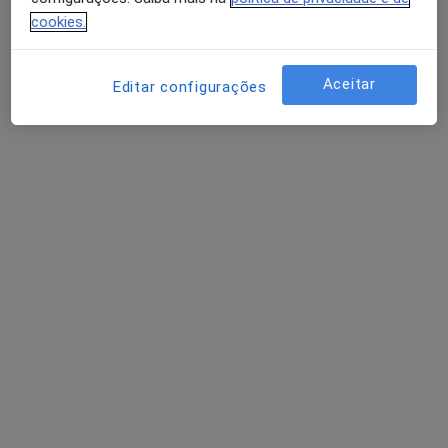
cookies.
Reumatologista
Lisboa
Aceitar
Editar configurações
Américo Dias Farinha
Fisioterapeuta
Oeiras
Ana P M Gomes Bastos
Fisioterapeuta
Portimão
Perguntas sobre Condrocalcinose
Os nossos peritos responderam a 2 perguntas