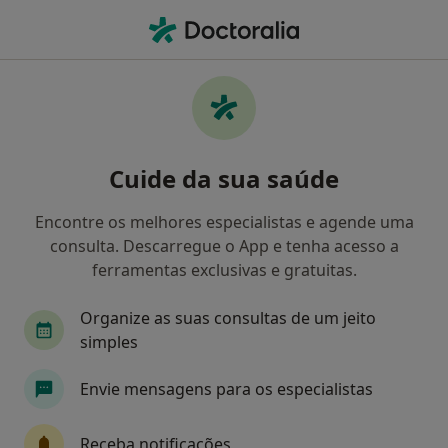
Men
O que procura?
Homepage
Doenças
Condrocalcinose
Condrocalcinose - Informação,
Cuide da sua saúde
especialistas, perguntas
frequentes
Encontre os melhores especialistas e agende uma
consulta. Descarregue o App e tenha acesso a
ferramentas exclusivas e gratuitas.
Organize as suas consultas de um jeito
Informação
Perguntas & Respostas
simples
Envie mensagens para os especialistas
Especialistas - condrocalcinose
Receba notificações