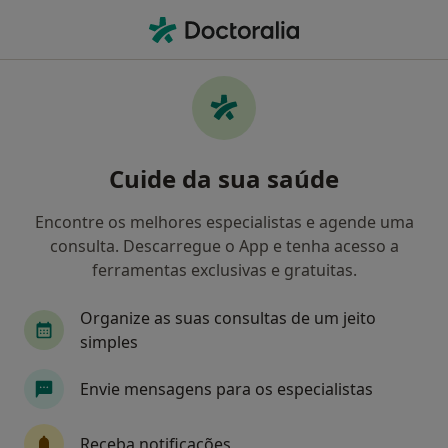
Men
Estresse • Cascais, Lisboa
Filters
• 1
Mapa
Estresse, Cascais
Cuide da sua saúde
Como classificamos os resultados
Encontre os melhores especialistas e agende uma
consulta. Descarregue o App e tenha acesso a
Qual é a especialização que procura?
ferramentas exclusivas e gratuitas.
Psicólogo
Terapeuta alternativo
Acupunt
Organize as suas consultas de um jeito
simples
Envie mensagens para os especialistas
Receba notificações