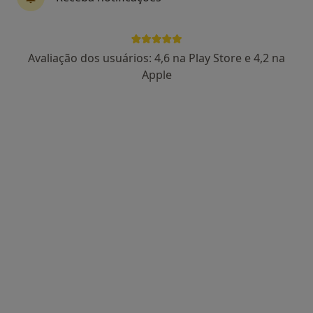
Dr. Daniel Mira
Avaliação dos usuários: 4,6 na Play Store e 4,2 na
Psicólogo
Apple
64 opiniões
Lagoas Park, Edif. 7, Piso 1, Oeiras
•
Mapa
PsiVita Oeiras
Primeira consulta Psicologia
65 €
Esse especialista não oferece agendamento online para esse endereço.
Solicite um atendimento