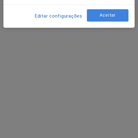
Aceitar
Editar configurações
Dra. Sara Paiva
Psicólogo
91 opiniões
Morada 1
Morada 2
Oeiras
•
Mapa
Consultório de Psicologia Online - Oeiras
Consulta online
desde 55 €
Esse especialista não oferece agendamento online para esse endereço.
Solicite um atendimento