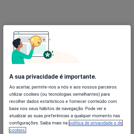
Dra. Sandra Correia
Psicólogo, Terapeuta alternativo
44 opiniões
Rua Infante Dom Pedro, Oeiras
•
Mapa
Holysticamentes - Oeiras
Consulta online
desde 60 €
Esse especialista não oferece agendamento online para esse endereço.
A sua privacidade é importante.
Solicite um atendimento
Ao aceitar, permite-nos a nós e aos nossos parceiros
utilizar cookies (ou tecnologias semelhantes) para
recolher dados estatísticos e fornecer conteúdo com
base nos seus hábitos de navegação. Pode ver e
atualizar as suas preferências a qualquer momento nas
configurações. Saiba mais na
política de privacidade e de
cookies.