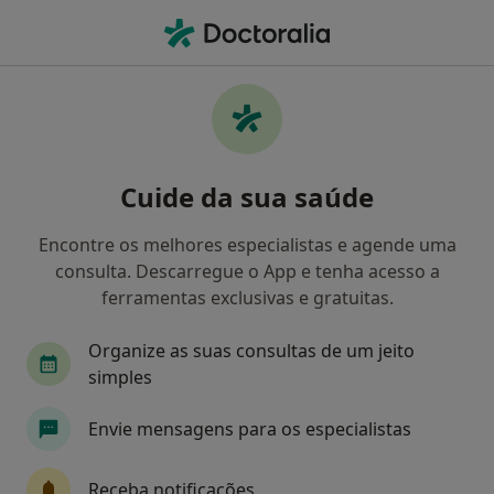
Men
Alopecia • Lisboa, Lisboa
Filters
• 1
Mapa
Alopecia, Lisboa
Cuide da sua saúde
Como classificamos os resultados
Encontre os melhores especialistas e agende uma
consulta. Descarregue o App e tenha acesso a
Qual é a especialização que procura?
ferramentas exclusivas e gratuitas.
Dermatologista
Médico estético
Clínico g
Organize as suas consultas de um jeito
simples
Envie mensagens para os especialistas
Receba notificações