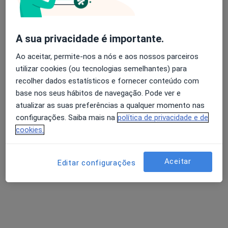
Dra. Eugénia Matos Pires
A sua privacidade é importante.
Dermatologista
Ao aceitar, permite-nos a nós e aos nossos parceiros
2 opiniões
utilizar cookies (ou tecnologias semelhantes) para
Av. Duque de Loulé nº5 2C,
•
Mapa
recolher dados estatísticos e fornecer conteúdo com
Derma360 - Clínica de Dermatologia
base nos seus hábitos de navegação. Pode ver e
Esse especialista não oferece agendamento online para esse endereço.
atualizar as suas preferências a qualquer momento nas
configurações. Saiba mais na
política de privacidade e de
Solicite um atendimento
cookies.
Aceitar
Editar configurações