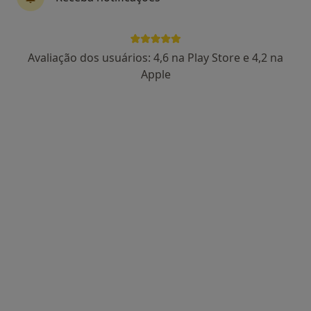
Dra. Alexandra Osório
Avaliação dos usuários: 4,6 na Play Store e 4,2 na
Dermatologista
Apple
1 opinião
Avenida António Augusto de Aguiar n17, Lisboa
•
Mapa
Clínica Dermage
Consulta online
117 €
Esse especialista não oferece agendamento online para esse endereço.
Solicite um atendimento