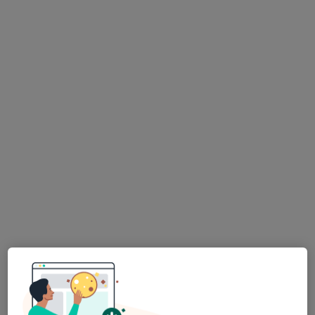
Dr. Tomás Pessoa e Costa
Dermatologista
12 opiniões
Rua Xavier de Araújo, Lisboa
•
Mapa
Derme.pt
Primeira consulta Dermatologia
100 €
Esse especialista não oferece agendamento online para esse endereço.
Solicite um atendimento