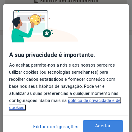
Solicite um atendimento
Experiência
Preços
Consultórios
Opiniões
Experiência
Fisioterapeuta com uma vasta experiência clínica
A sua privacidade é importante.
privada e hospitalar, entre as quais se destaca a
Ao aceitar, permite-nos a nós e aos nossos parceiros
Reabilitação na Unidade de AVC no Centro de
utilizar cookies (ou tecnologias semelhantes) para
Reabilitação do Norte e a Reabilitação do Pavimento
recolher dados estatísticos e fornecer conteúdo com
Pélvico no Hospital de São João.
base nos seus hábitos de navegação. Pode ver e
Principais doenças tratadas
atualizar as suas preferências a qualquer momento nas
Cervicalgia
Dor Lombar
Entorses E Distensões
configurações. Saiba mais na
política de privacidade e de
cookies.
a11y_s
Tendinopatia
Doenças Musculosqueléticas
+5
Aceitar
Editar configurações
Mostrar mais detalhes
sobre a experiência