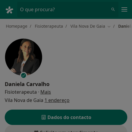
Men
O que procura?
Homepage
Fisioterapeuta
Vila Nova De Gaia
Daniel
Mudar de ci
Daniela Carvalho
sobre as especializações
Fisioterapeuta
·
Mais
Vila Nova de Gaia
1 endereço
Dados do contacto