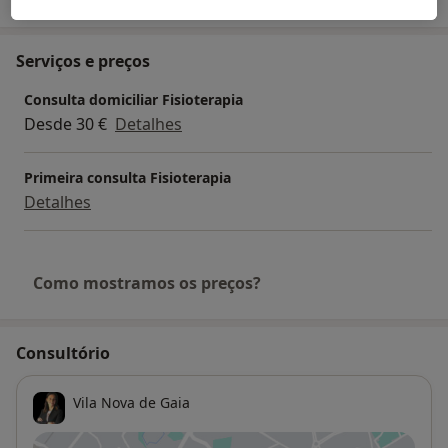
Serviços e preços
Consulta domiciliar Fisioterapia
Desde 30 €
Detalhes
Primeira consulta Fisioterapia
Detalhes
Como mostramos os preços?
Consultório
Vila Nova de Gaia