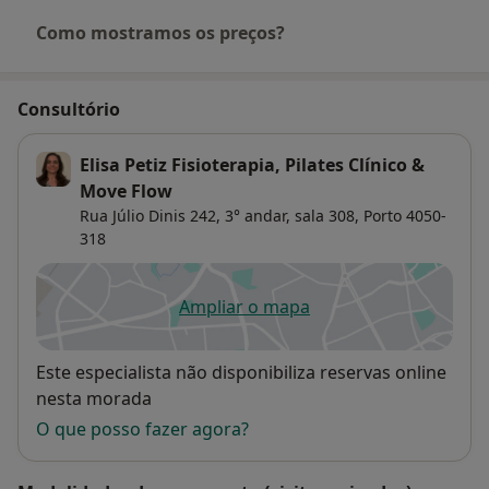
Como mostramos os preços?
Consultório
Elisa Petiz Fisioterapia, Pilates Clínico &
Move Flow
Rua Júlio Dinis 242,
3° andar, sala 308,
Porto
4050-
318
Ampliar o mapa
abre num novo separador
Disponibilidade
Este especialista não disponibiliza reservas online
nesta morada
O que posso fazer agora?