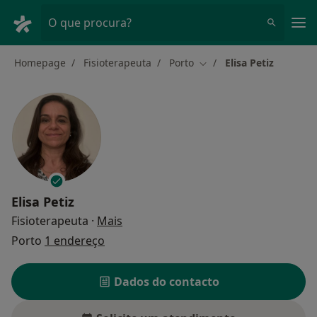
Men
O que procura?
Homepage
Fisioterapeuta
Porto
Elisa Petiz
Mudar de cidade
Elisa Petiz
sobre as especializações
Fisioterapeuta
·
Mais
Porto
1 endereço
Dados do contacto