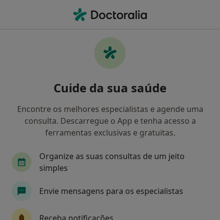
Men
Acupuntor • Lisboa, Lisboa
Filters
Mapa
Acupuntores em Lisboa
Cuide da sua saúde
Como classificamos os resultados
Encontre os melhores especialistas e agende uma
consulta. Descarregue o App e tenha acesso a
ferramentas exclusivas e gratuitas.
Organize as suas consultas de um jeito
simples
Envie mensagens para os especialistas
João Sousa Pinto
Acupuntor, Fisioterapeuta
Receba notificações