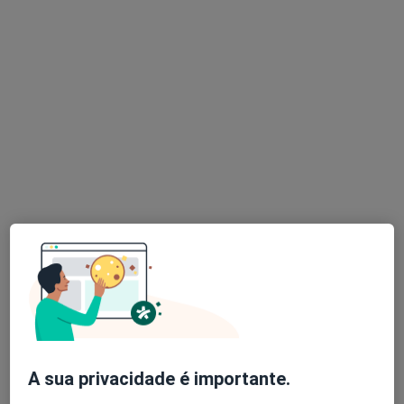
Júlia Araújo Gonçalves
Acupuntor
7 opiniões
Morada 1
Morada 2
Av. D. Nuno Álvares Pereira nº 13 - R/C Dtº, Almada
•
Mapa
Centro de Uro- Dinâmica, Lda
Esse especialista não oferece agendamento online para esse endereço.
Solicite um atendimento
A sua privacidade é importante.