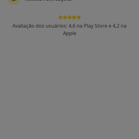
4 opiniões
Morada 1
Morada 2
Morada 3
Morada 4
Avaliação dos usuários: 4,6 na Play Store e 4,2 na
Apple
Rua Almeida Garret Nº10 R/Ch, Amora
•
Mapa
Centro Médico E Dentário Dr. Sousa Pinto
Consulta domiciliar Acupunctura
desde 40 €
Esse especialista não oferece agendamento online para esse endereço.
Solicite um atendimento