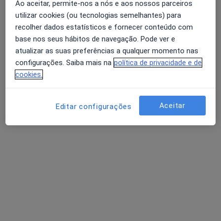
Ao aceitar, permite-nos a nós e aos nossos parceiros
utilizar cookies (ou tecnologias semelhantes) para
João Fonseca
recolher dados estatísticos e fornecer conteúdo com
Acupuntor
base nos seus hábitos de navegação. Pode ver e
atualizar as suas preferências a qualquer momento nas
Palácio Baldaya - Estrada de Benfica, 701 A, Lisboa
•
Mapa
configurações. Saiba mais na
política de privacidade e de
Bagua Therapies Benfica
cookies.
Consulta online
Serviço gratuito
Esse especialista não oferece agendamento online para esse endereço.
Aceitar
Editar configurações
Solicite um atendimento