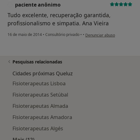
paciente anônimo
P
Tudo excelente, recuperação garantida,
profissionalismo e simpatia. Ana Vieira
na opinião do utilizador pacie
16 de maio de 2014
•
Consultório privado
•
•
Denunciar abuso
Pesquisas relacionadas
Cidades próximas Queluz
Fisioterapeutas Lisboa
Fisioterapeutas Setúbal
Fisioterapeutas Almada
Fisioterapeutas Amadora
Fisioterapeutas Algés
Mais (12)