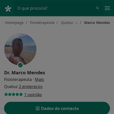
Men
O que procura?
Homepage
Fisioterapeuta
Queluz
Marco Mendes
Mudar de cidade
Dr.
Marco Mendes
sobre as especializações
Fisioterapeuta
·
Mais
Queluz
2 endereços
1 opinião
Dados do contacto