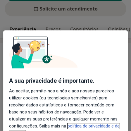
Solicite um atendimento
Experiência
Preços
Consultórios
Opiniões (
Experiência
Reabilitação método cubano com resultados
excelentes
Principais doenças tratadas
A sua privacidade é importante.
Artrite
Cervicalgia
Escoliose
Ao aceitar, permite-nos a nós e aos nossos parceiros
Entorses E Distensões
utilizar cookies (ou tecnologias semelhantes) para
a11y_sr_more_diseases
Doenças Musculosqueléticas
+3
recolher dados estatísticos e fornecer conteúdo com
base nos seus hábitos de navegação. Pode ver e
atualizar as suas preferências a qualquer momento nas
Mostrar mais detalhes
sobre a experiência
configurações. Saiba mais na
política de privacidade e de