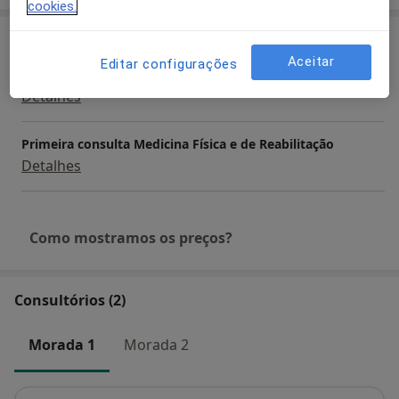
cookies.
Serviços e preços
Aceitar
Editar configurações
Primeira consulta Fisioterapia
Detalhes
Primeira consulta Medicina Física e de Reabilitação
Detalhes
Como mostramos os preços?
Consultórios (2)
Morada 1
Morada 2