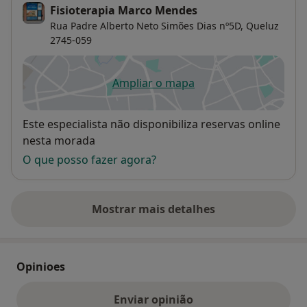
Fisioterapia Marco Mendes
Rua Padre Alberto Neto Simões Dias nº5D,
Queluz
2745-059
Ampliar o mapa
abre num novo separador
Disponibilidade
Este especialista não disponibiliza reservas online
nesta morada
O que posso fazer agora?
Mostrar mais detalhes
sobre o endereço
Opinioes
Enviar opinião