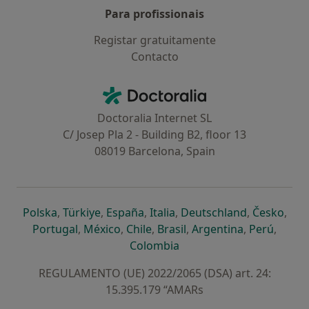
Para profissionais
Registar gratuitamente
Contacto
Contacto
Doctoralia - Homepage
Doctoralia Internet SL
C/ Josep Pla 2 - Building B2, floor 13
08019 Barcelona, Spain
abre num novo separador
abre num novo separador
abre num novo separador
abre num novo separado
abre num n
abre
Polska
,
Türkiye
,
España
,
Italia
,
Deutschland
,
Česko
,
abre num novo separador
abre num novo separador
abre num novo separador
abre num novo separa
abre num no
abre n
Portugal
,
México
,
Chile
,
Brasil
,
Argentina
,
Perú
,
abre num novo separad
Colombia
REGULAMENTO (UE) 2022/2065 (DSA) art. 24:
15.395.179 “AMARs