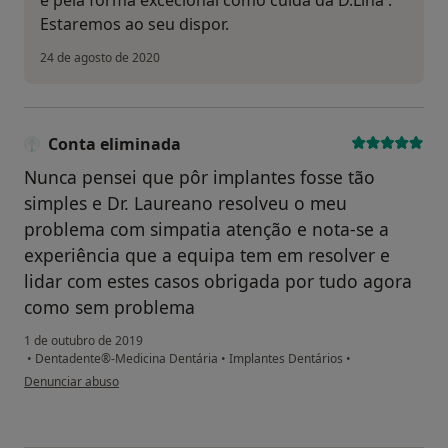
Estaremos ao seu dispor.
24 de agosto de 2020
Conta eliminada
Nunca pensei que pôr implantes fosse tão
simples e Dr. Laureano resolveu o meu
problema com simpatia atenção e nota-se a
experiência que a equipa tem em resolver e
lidar com estes casos obrigada por tudo agora
como sem problema
1 de outubro de 2019
•
Dentadente®-Medicina Dentária
•
Implantes Dentários
•
na opinião do utilizador Conta eliminada
Denunciar abuso