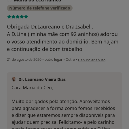
Número de telefone verificado
Obrigada Dr.Laureano e Dra.Isabel .
A D.Lina ( minha mãe com 92 aninhos) adorou
o vosso atendimento ao domicílio. Bem hajam
e continuação de bom trabalho
na opinião do utilizador Maria
21 de agosto de 2020
•
outro lugar
•
Outro
•
Denunciar abuso
Dr. Laureano Vieira Dias
Cara Maria do Céu,
Muito obrigados pela atenção. Aproveitamos
para agradecer a forma como fomos recebidos
e dizer que estaremos sempre disponíveis para
ajudar quem precisa. Felicitamo-la pelo carinho
e pela forma excecional como cuida da D.Lina .