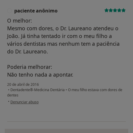
paciente anônimo
P
O melhor:
Mesmo com dores, o Dr. Laureano atendeu o
João. Já tinha tentado ir com o meu filho a
vários dentistas mas nenhum tem a paciência
do Dr. Laureano.
Poderia melhorar:
Não tenho nada a apontar.
20 de abril de 2016
•
Dentadente®-Medicina Dentária
•
O meu filho estava com dores de
dentes
na opinião do utilizador paciente anônimo
•
Denunciar abuso