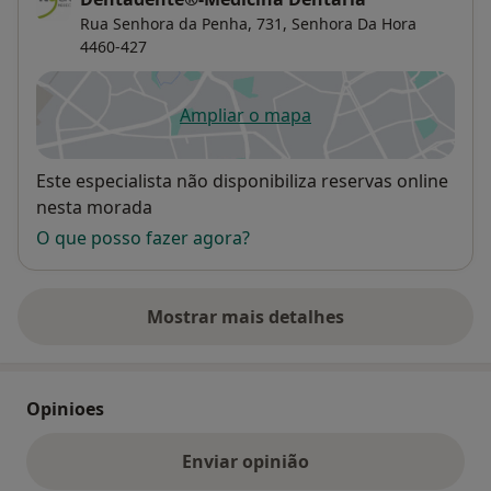
Rua Senhora da Penha, 731,
Senhora Da Hora
4460-427
Ampliar o mapa
abre num novo separador
Disponibilidade
Este especialista não disponibiliza reservas online
nesta morada
O que posso fazer agora?
Mostrar mais detalhes
sobre o endereço
Opinioes
Enviar opinião