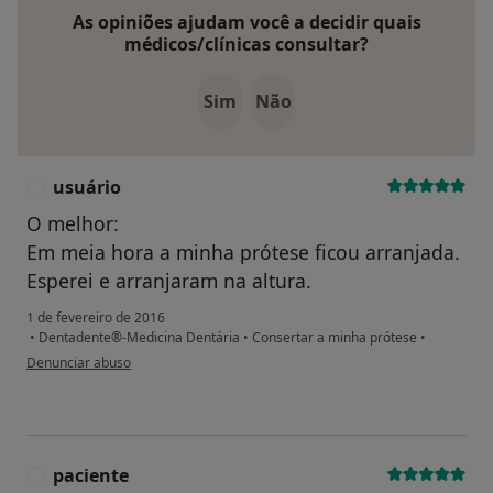
As opiniões ajudam você a decidir quais
médicos/clínicas consultar?
Sim
Não
usuário
U
O melhor:
Em meia hora a minha prótese ficou arranjada.
Esperei e arranjaram na altura.
1 de fevereiro de 2016
•
Dentadente®-Medicina Dentária
•
Consertar a minha prótese
•
na opinião do utilizador usuário
Denunciar abuso
paciente
P