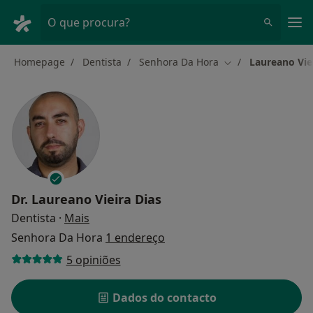
Men
O que procura?
Homepage
Dentista
Senhora Da Hora
Laureano Vie
Mudar de cidade
Dr.
Laureano Vieira Dias
sobre as especializações
Dentista
·
Mais
Senhora Da Hora
1 endereço
5 opiniões
Dados do contacto