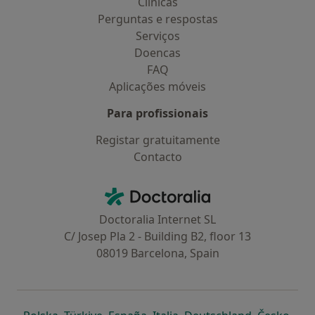
Clínicas
Perguntas e respostas
Serviços
Doencas
FAQ
Aplicações móveis
Para profissionais
Registar gratuitamente
Contacto
Contacto
Doctoralia - Homepage
Doctoralia Internet SL
C/ Josep Pla 2 - Building B2, floor 13
08019 Barcelona, Spain
abre num novo separador
abre num novo separador
abre num novo separador
abre num novo separado
abre num n
abre