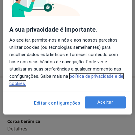
Fraturas Dentárias
Doenças Periodontais
generalista, com ênfase em Reabilitação Oral,
Implantologia e Cirurgia Oral
a11y_sr_more_diseases
Cárie Dentária
+4
A sua privacidade é importante.
Pacientes que trato
Adultos
Ao aceitar, permite-nos a nós e aos nossos parceiros
Crianças
utilizar cookies (ou tecnologias semelhantes) para
recolher dados estatísticos e fornecer conteúdo com
base nos seus hábitos de navegação. Pode ver e
Mostrar mais detalhes
sobre a experiência
atualizar as suas preferências a qualquer momento nas
configurações. Saiba mais na
política de privacidade e de
cookies.
Serviços e preços
Aparelho Fixo
Aceitar
Editar configurações
Detalhes
Coroa Cerâmica
Detalhes