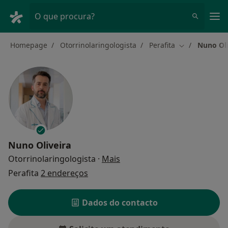
Men
O que procura?
Homepage
Otorrinolaringologista
Perafita
Nuno Oli
Mudar de cid
Nuno Oliveira
sobre as especializações
Otorrinolaringologista
·
Mais
Perafita
2 endereços
Dados do contacto