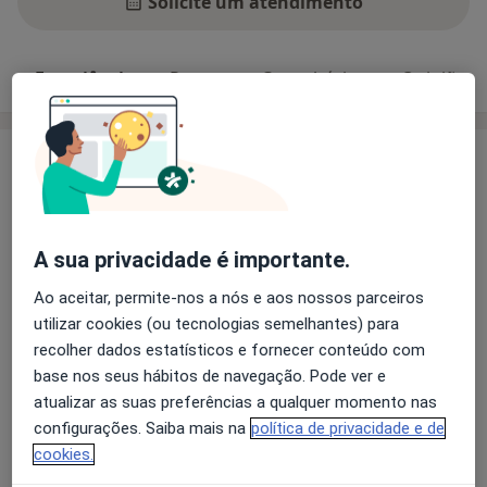
Solicite um atendimento
Experiência
Preços
Consultórios
Opiniões
Experiência
Licenciado em Medicina em 2002 pela Faculdade de de
Lisboa com final de 17 valores. Internato Geral no
Hospital de Marcos, Braga 2003-04. Especialização em
A sua privacidade é importante.
Otorrinolaringologia no Hospital Pedro Hispano em
2010 com 19.0 valores.
Ao aceitar, permite-nos a nós e aos nossos parceiros
Assistente Hospitalar do Hospital Pedro Hispano,
utilizar cookies (ou tecnologias semelhantes) para
ULSM-Matosinhos desde 2010. Responsável pela
recolher dados estatísticos e fornecer conteúdo com
Sobre mim
Consulta de Grupo Oncológico e Consulta da
mais
base nos seus hábitos de navegação. Pode ver e
Deglutição Co-responsável pela Cirurgia de
atualizar as suas preferências a qualquer momento nas
Principais doenças tratadas
Ambulatório.
configurações. Saiba mais na
política de privacidade e de
Doenças Vestibulares
Distúrbios Da Voz
Colaborador como especialista ORL em várias
cookies.
a11y_
Doenças dos ouvidos
Rinite
Otosclerose
+22
instituições privadas: HPAV (2012-16); H. dos Lusiadas