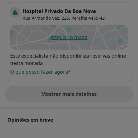
Hospital Privado Da Boa Nova
Rua Armando Vaz, 225,
Perafita
4455-421
Ampliar o mapa
abre num novo separador
Disponibilidade
Este especialista não disponibiliza reservas online
nesta morada
O que posso fazer agora?
Mostrar mais detalhes
sobre o endereço
Opiniões em breve