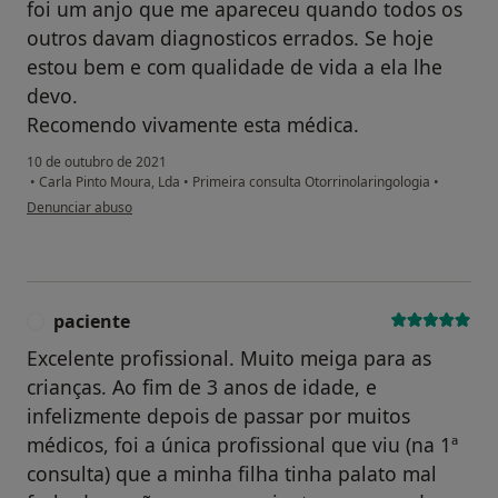
foi um anjo que me apareceu quando todos os
outros davam diagnosticos errados. Se hoje
estou bem e com qualidade de vida a ela lhe
devo.
Recomendo vivamente esta médica.
10 de outubro de 2021
•
Carla Pinto Moura, Lda
•
Primeira consulta Otorrinolaringologia
•
na opinião do utilizador Conta eliminada
Denunciar abuso
paciente
P
Excelente profissional. Muito meiga para as
crianças. Ao fim de 3 anos de idade, e
infelizmente depois de passar por muitos
médicos, foi a única profissional que viu (na 1ª
consulta) que a minha filha tinha palato mal