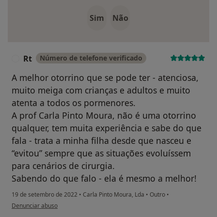
Sim
Não
Rt
Número de telefone verificado
R
A melhor otorrino que se pode ter - atenciosa,
muito meiga com crianças e adultos e muito
atenta a todos os pormenores.
A prof Carla Pinto Moura, não é uma otorrino
qualquer, tem muita experiência e sabe do que
fala - trata a minha filha desde que nasceu e
“evitou” sempre que as situações evoluíssem
para cenários de cirurgia.
Sabendo do que falo - ela é mesmo a melhor!
19 de setembro de 2022
•
Carla Pinto Moura, Lda
•
Outro
•
na opinião do utilizador Rt
Denunciar abuso