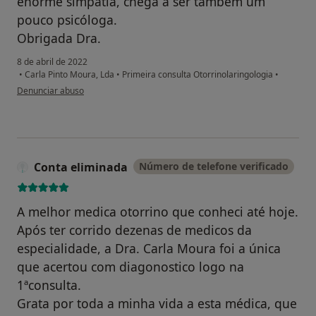
enorme simpatia, chega a ser também um
pouco psicóloga.
Obrigada Dra.
8 de abril de 2022
•
Carla Pinto Moura, Lda
•
Primeira consulta Otorrinolaringologia
•
na opinião do utilizador Eugénia Maria Cunha Pinto Silva
Denunciar abuso
Conta eliminada
Número de telefone verificado
A melhor medica otorrino que conheci até hoje.
Após ter corrido dezenas de medicos da
especialidade, a Dra. Carla Moura foi a única
que acertou com diagonostico logo na
1ªconsulta.
Grata por toda a minha vida a esta médica, que