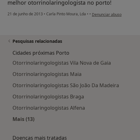
melhor otorrinolaringologista no porto!
na opinião do utilizador usu
21 de junho de 2013
•
Carla Pinto Moura, Lda
•
•
Denunciar abuso
Pesquisas relacionadas
Cidades próximas Porto
Otorrinolaringologistas Vila Nova de Gaia
Otorrinolaringologistas Maia
Otorrinolaringologistas São João Da Madeira
Otorrinolaringologistas Braga
Otorrinolaringologistas Alfena
Mais (13)
Mais na categoria: Cidades próximas Porto
Doenças mais tratadas