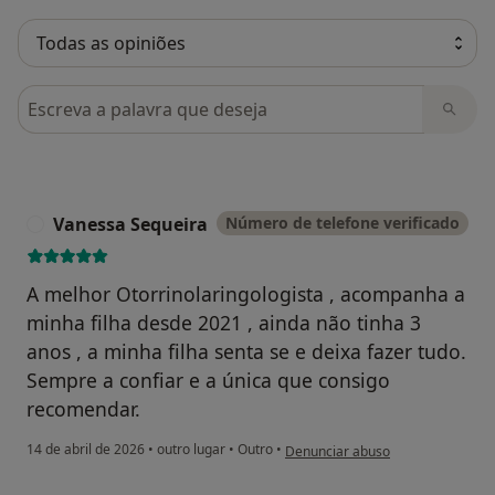
Pesquisar em opiniões
Vanessa Sequeira
Número de telefone verificado
V
A melhor Otorrinolaringologista , acompanha a
minha filha desde 2021 , ainda não tinha 3
anos , a minha filha senta se e deixa fazer tudo.
Sempre a confiar e a única que consigo
recomendar.
na opinião do utilizador Vanessa 
14 de abril de 2026
•
outro lugar
•
Outro
•
Denunciar abuso