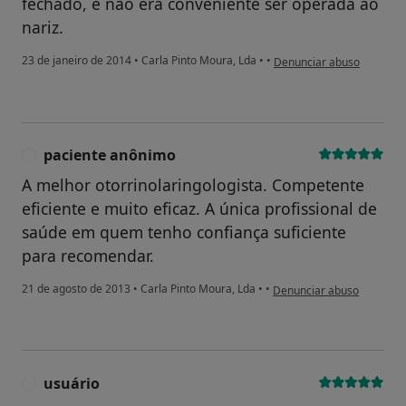
fechado, e não era conveniente ser operada ao
nariz.
na opinião do utilizador p
23 de janeiro de 2014
•
Carla Pinto Moura, Lda
•
•
Denunciar abuso
paciente anônimo
P
A melhor otorrinolaringologista. Competente
eficiente e muito eficaz. A única profissional de
saúde em quem tenho confiança suficiente
para recomendar.
na opinião do utilizador p
21 de agosto de 2013
•
Carla Pinto Moura, Lda
•
•
Denunciar abuso
usuário
U