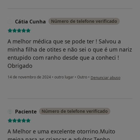
Cátia Cunha
Número de telefone verificado
C
A melhor médica que se pode ter ! Salvou a
minha filha de otites e não sei o que é um nariz
entupido com ranho desde que a conheci !
Obrigado
na opinião do utilizador Cát
14 de novembro de 2024
•
outro lugar
•
Outro
•
Denunciar abuso
Paciente
Número de telefone verificado
A Melhor e uma excelente otorrino.Muito
meiga para as crianças e adultos.Tenho