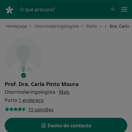
Men
O que procura?
Homepage
Otorrinolaringologista
Porto
Dra. Carla
Mudar de cidad
Prof.
Dra. Carla Pinto Moura
sobre as especializações
Otorrinolaringologista
·
Mais
Porto
1 endereço
10 opiniões
Dados do contacto