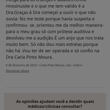
rinosinusite e o que me tem valido é a
Dra.Graças à Dra começei a ouvir o que não
ouvia: fez me teste porque havia suspeita e
confirmou- se ,orientou me da melhor maneira-
para o meu grau só com prótese auditiva e
devolveu me a audição.É um anjo que nos trata
muito bem. Só não dou mais estrelas porque
não há .Vou ter de ser operada e só confio na
Dra Carla Pinto Moura.
6 de fevereiro de 2023
•
Carla Pinto Moura, Lda
•
Outro
•
na opinião do utilizador Paciente
Denunciar abuso
As opiniões ajudam você a decidir quais
médicos/clínicas consultar?