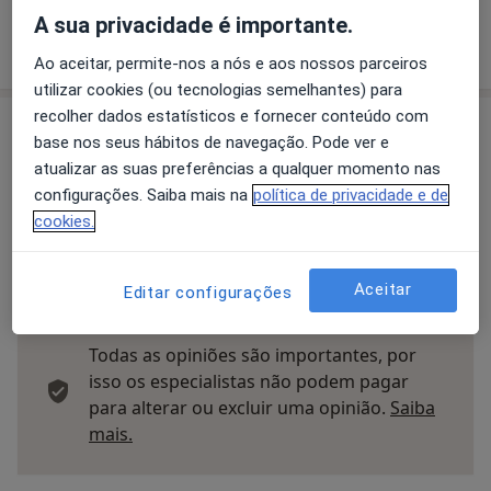
A sua privacidade é importante.
Mostrar mais detalhes
sobre o endereço
Ao aceitar, permite-nos a nós e aos nossos parceiros
utilizar cookies (ou tecnologias semelhantes) para
recolher dados estatísticos e fornecer conteúdo com
Opinioes
base nos seus hábitos de navegação. Pode ver e
atualizar as suas preferências a qualquer momento nas
Enviar opinião
configurações. Saiba mais na
política de privacidade e de
cookies.
10 opiniões
Aceitar
Editar configurações
Todas as opiniões são importantes, por
isso os especialistas não podem pagar
para alterar ou excluir uma opinião.
Saiba
Saber mais sobre pareceres
mais.