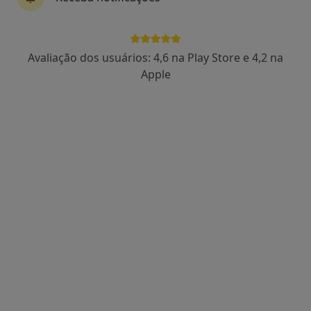
Avaliação dos usuários: 4,6 na Play Store e 4,2 na
Apple
Dra. Vitória Ferreira
Psicólogo
27 opiniões
Consulta de Psicologia online, Lisboa
•
Mapa
Dra. Vitória Ferreira Lisboa
Primeira consulta Psicologia
desde 55 €
Esse especialista não oferece agendamento online para esse endereço.
Solicite um atendimento