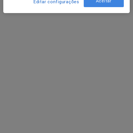
Aceitar
Editar configurações
Solicite um atendimento
António Norton
Psicólogo
4 opiniões
Morada 1
Morada 2
Avenida Sidónio Pais n2, Lisboa
•
Mapa
António Norton - Sidónio Pais