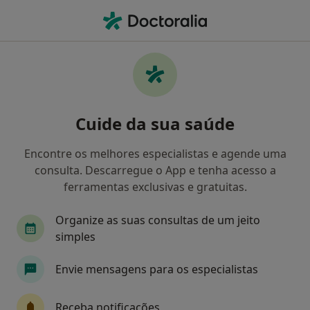
Men
Distúrbios Do Início E Da Manutenção Do Sono • Lisboa, Lisboa
Filters
• 1
Mapa
Distúrbios Do Início E Da Manutenção Do
Cuide da sua saúde
Sono, Lisboa
Como classificamos os resultados
Encontre os melhores especialistas e agende uma
consulta. Descarregue o App e tenha acesso a
ferramentas exclusivas e gratuitas.
Qual é a especialização que procura?
Organize as suas consultas de um jeito
Psicólogo
Psiquiatra
Pediatra
simples
Urologista
Alergologista
Envie mensagens para os especialistas
Veja mais
Receba notificações