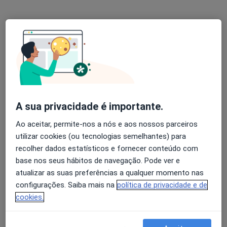
Solicite um atendimento
A sua privacidade é importante.
Ao aceitar, permite-nos a nós e aos nossos parceiros
Dr. Pedro Rodrigues
utilizar cookies (ou tecnologias semelhantes) para
Psicólogo
recolher dados estatísticos e fornecer conteúdo com
43 opiniões
base nos seus hábitos de navegação. Pode ver e
atualizar as suas preferências a qualquer momento nas
Avenida 5 de Outubro, nº151 3ºA, Lisboa
•
Mapa
configurações. Saiba mais na
política de privacidade e de
Dr. Pedro Rodrigues - Psicologo clínico e psicoterapeuta
cookies.
Primeira consulta Psicologia
70 €
Esse especialista não oferece agendamento online para esse endereço.