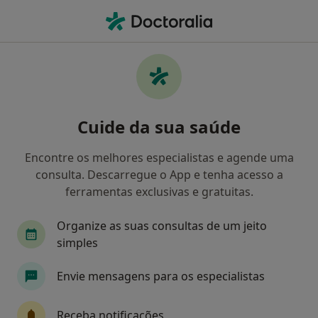
Men
Distúrbios Do Início E Da Manutenção Do Sono • Carcavelos, Lisboa
Filters
• 1
Mapa
Distúrbios Do Início E Da Manutenção Do
Cuide da sua saúde
Sono, Carcavelos
Como classificamos os resultados
Encontre os melhores especialistas e agende uma
consulta. Descarregue o App e tenha acesso a
ferramentas exclusivas e gratuitas.
Qual é a especialização que procura?
Organize as suas consultas de um jeito
Psicólogo
Psiquiatra
Alergologista
C
simples
Envie mensagens para os especialistas
Receba notificações