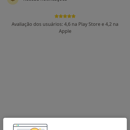
Avaliação dos usuários: 4,6 na Play Store e 4,2 na
Dra. Paula Águas
Apple
Psicólogo
102 opiniões
Rua Viana da Mota, nº13, R/C - São Pedro do Estoril, Estoril
•
Mapa
Estoril
Primeira consulta Psicologia
65 €
Esse especialista não oferece agendamento online para esse endereço.
Solicite um atendimento