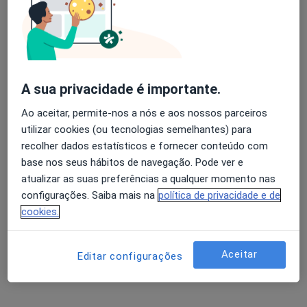
Dra. Carolina Cornara
Psicólogo
A sua privacidade é importante.
8 opiniões
Ao aceitar, permite-nos a nós e aos nossos parceiros
Cascais
•
Mapa
utilizar cookies (ou tecnologias semelhantes) para
Consultório de Psicologia Online - Psicóloga Carolina Cornara
recolher dados estatísticos e fornecer conteúdo com
Consulta online
40 €
base nos seus hábitos de navegação. Pode ver e
atualizar as suas preferências a qualquer momento nas
Esse especialista não oferece agendamento online para esse endereço.
configurações. Saiba mais na
política de privacidade e de
Solicite um atendimento
cookies.
Aceitar
Editar configurações