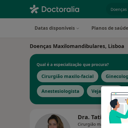
especiali
Datas disponíveis
Planos de saúd
Doenças Maxilomandibulares, Lisboa
Qual é a especialização que procura?
Cirurgião maxilo-facial
Ginecolog
Anestesiologista
Veja mais
Dra. Tatiana Ant
Cirurgião maxilo-facial, M