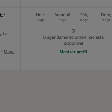
t.º
Hoje
Amanhã
Sáb,
Dom,
6 Ago
7 Ago
8 Ago
9 Ago
gião
O agendamento online não está
disponível
a
•
Mapa
Mostrar perfil