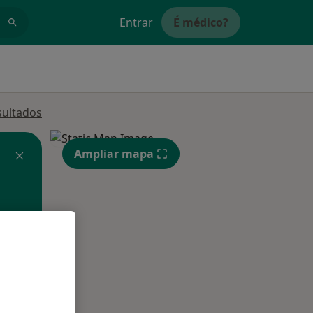
Entrar
É médico?
sultados
Ampliar mapa
Segunda-feira
Ter,
Qua
10 Ago
11 Ago
12 Ago