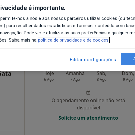
rivacidade é importante.
O agendamento online não está
 permite-nos a nós e aos nossos parceiros utilizar cookies (ou tec
disponível
s) para recolher dados estatísticos e fornecer conteúdo com bas
Solicite um atendimento
 navegação. Pode ver e atualizar as suas preferências a qualquer 
Lisboa
ões. Saiba mais na
política de privacidade e de cookies.
 gratuito
Editar configurações
Gata
Hoje
Amanhã
Sáb,
Dom,
6 Ago
7 Ago
8 Ago
9 Ago
O agendamento online não está
disponível
Solicite um atendimento