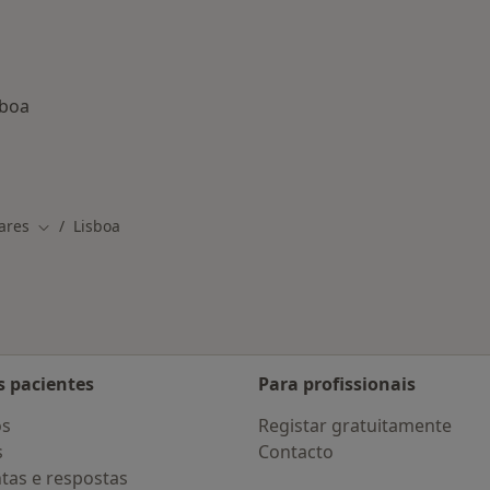
sboa
nadas em Lisboa
ares
Lisboa
Mudar de cidade
s pacientes
Para profissionais
os
Registar gratuitamente
s
Contacto
tas e respostas