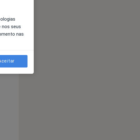
nologias
e nos seus
momento nas
Aceitar
Segunda-feira
Ter,
Qua
10 Ago
11 Ago
12 Ago