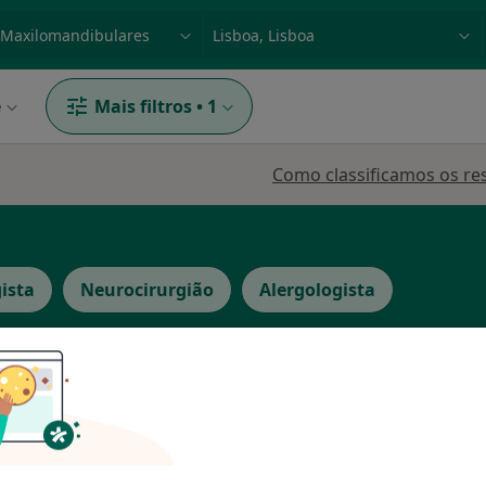
dade, doença ou nome
p. ex. Lisboa
e
Mais filtros
•
1
Como classificamos os re
ista
Neurocirurgião
Alergologista
unes
Hoje
Amanhã
Sáb,
Dom,
6 Ago
7 Ago
8 Ago
9 Ago
édico