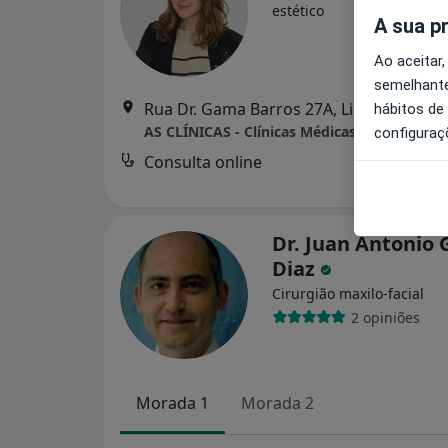
estético
A sua p
Ao aceitar,
semelhante
Rua Dr. Gama Barros 27A, Lisboa
•
Mapa
hábitos de
AS CLÍNICAS - Clínicas Médicas e Dentárias 
configuraç
Consulta online
Serviço
Dr. Juan Antonio 
Diaz
Cirurgião maxilo-facial
2 opiniões
Morada 1
Morada 2