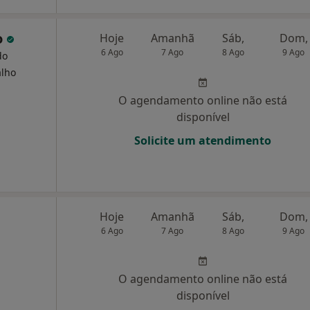
o
Hoje
Amanhã
Sáb,
Dom,
6 Ago
7 Ago
8 Ago
9 Ago
do
alho
O agendamento online não está
disponível
Solicite um atendimento
Hoje
Amanhã
Sáb,
Dom,
6 Ago
7 Ago
8 Ago
9 Ago
O agendamento online não está
disponível