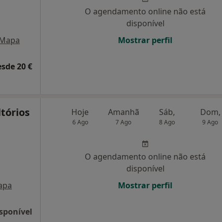
,
O agendamento online não está
disponível
Mapa
Mostrar perfil
esde 20 €
tórios
Hoje
Amanhã
Sáb,
Dom,
6 Ago
7 Ago
8 Ago
9 Ago
O agendamento online não está
disponível
apa
Mostrar perfil
sponível