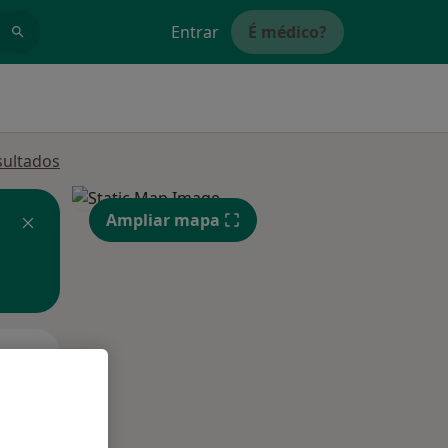
Entrar
É médico?
sultados
Ampliar mapa
Segunda-feira
Ter,
Qua
10 Ago
11 Ago
12 Ago