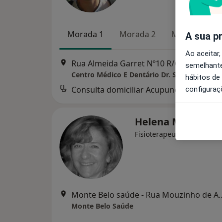
Morada 1
Morada 2
Morada 3
A sua p
Ao aceitar,
Rua Almeida Garret Nº10 R/Ch, Amora
•
semelhante
Centro Médico E Dentário Dr. Sousa Pinto
hábitos de
Consulta domiciliar Acupunctura
d
configuraç
Helena Murta
Fisioterapeuta
Monte Belo saúde - Rua Mouzinho de
Monte Belo Saúde