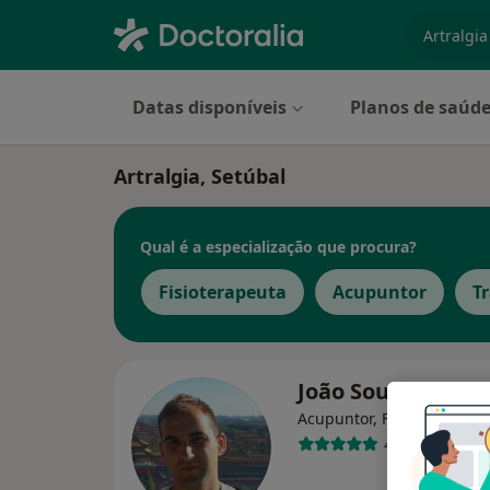
especiali
Datas disponíveis
Planos de saúd
Artralgia, Setúbal
Qual é a especialização que procura?
Fisioterapeuta
Acupuntor
T
João Sousa Pinto
Acupuntor, Fisioterapeuta
4 opiniões