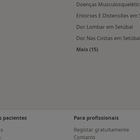
Doenças Musculosquelétic
Entorses E Distensões em 
Dor Lombar em Setúbal
Dor Nas Costas em Setúba
Mais (15)
 Setúbal
Mais na categoria: D
de
dar de cidade
s pacientes
Para profissionais
os
Registar gratuitamente
s
Contacto