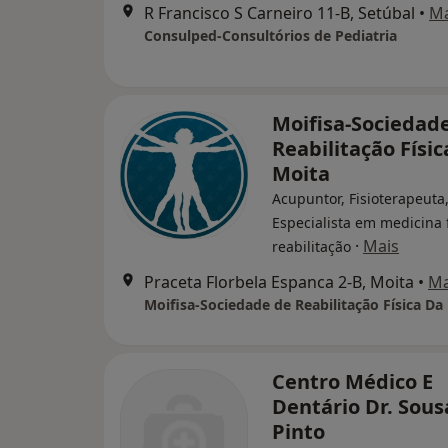
R Francisco S Carneiro 11-B, Setúbal
•
M
Consulped-Consultórios de Pediatria
Moifisa-Sociedad
Reabilitação Físic
Moita
Acupuntor, Fisioterapeuta
Especialista em medicina f
·
Mais
reabilitação
Praceta Florbela Espanca 2-B, Moita
•
M
Moifisa-Sociedade de Reabilitação Física Da
Centro Médico E
Dentário Dr. Sous
Pinto