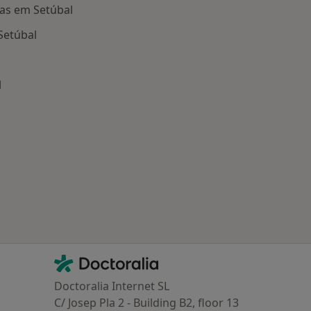
as em Setúbal
Setúbal
l
oenças relacionadas em Setúbal
Contacto
Doctoralia - Homepage
Doctoralia Internet SL
C/ Josep Pla 2 - Building B2, floor 13