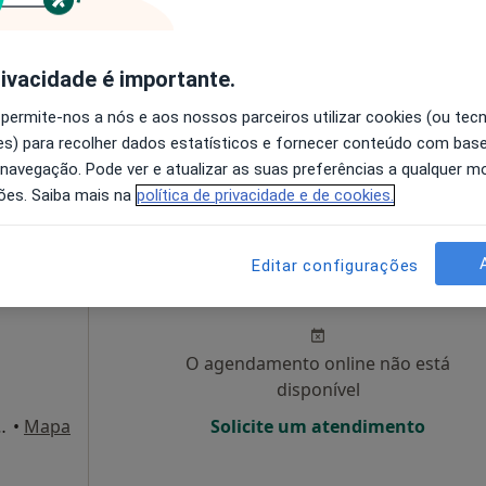
disponível
Solicite um atendimento
rivacidade é importante.
 permite-nos a nós e aos nossos parceiros utilizar cookies (ou tec
Mapa
s) para recolher dados estatísticos e fornecer conteúdo com bas
 navegação. Pode ver e atualizar as suas preferências a qualquer 
esde 40 €
ões. Saiba mais na
política de privacidade e de cookies.
Hoje
Amanhã
Sáb,
Dom,
Editar configurações
6 Ago
7 Ago
8 Ago
9 Ago
O agendamento online não está
disponível
 Albuquerque, Loja 1A, Setúbal
•
Mapa
Solicite um atendimento