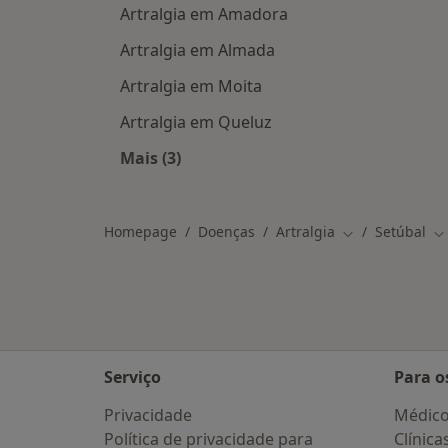
Artralgia em Amadora
Artralgia em Almada
Artralgia em Moita
Artralgia em Queluz
Mais (3)
Mais na categoria: Cidades próximas
Homepage
Doenças
Artralgia
Setúbal
Mudar de cida
Mu
Serviço
Para o
Privacidade
Médic
Política de privacidade para
Clínica