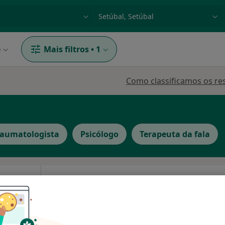
dade, doença ou nome
p. ex. Lisboa
e
Mais filtros
•
1
Como classificamos os re
raumatologista
Psicólogo
Terapeuta da fala
Hoje
Amanhã
Sáb,
Dom,
6 Ago
7 Ago
8 Ago
9 Ago
O agendamento online não está