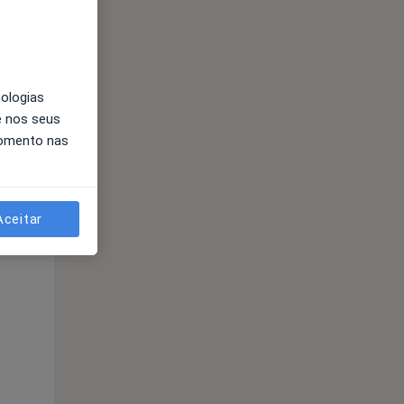
nologias
e nos seus
momento nas
Aceitar
Segunda-feira
Ter,
Qua
10 Ago
11 Ago
12 Ago