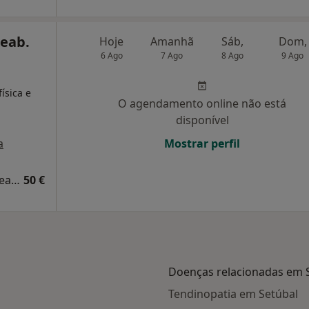
Reab.
Hoje
Amanhã
Sáb,
Dom,
6 Ago
7 Ago
8 Ago
9 Ago
,
ísica e
O agendamento online não está
disponível
a
Mostrar perfil
Primeira consulta Medicina Física e de Reabilitação
50 €
Doenças relacionadas em 
Tendinopatia em Setúbal