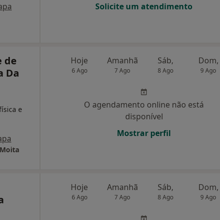
apa
Solicite um atendimento
e de
Hoje
Amanhã
Sáb,
Dom,
a Da
6 Ago
7 Ago
8 Ago
9 Ago
,
O agendamento online não está
ísica e
disponível
Mostrar perfil
apa
 Moita
Hoje
Amanhã
Sáb,
Dom,
a
6 Ago
7 Ago
8 Ago
9 Ago